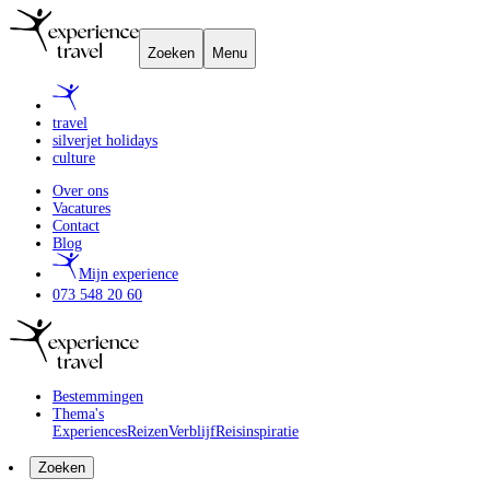
Zoeken
Menu
travel
silverjet holidays
culture
Over ons
Vacatures
Contact
Blog
Mijn experience
073 548 20 60
Bestemmingen
Thema's
Experiences
Reizen
Verblijf
Reisinspiratie
Zoeken