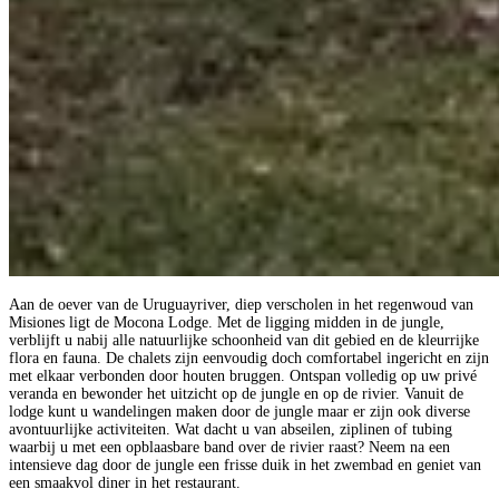
Aan de oever van de Uruguayriver, diep verscholen in het regenwoud van
Misiones ligt de Mocona Lodge. Met de ligging midden in de jungle,
verblijft u nabij alle natuurlijke schoonheid van dit gebied en de kleurrijke
flora en fauna. De chalets zijn eenvoudig doch comfortabel ingericht en zijn
met elkaar verbonden door houten bruggen. Ontspan volledig op uw privé
veranda en bewonder het uitzicht op de jungle en op de rivier. Vanuit de
lodge kunt u wandelingen maken door de jungle maar er zijn ook diverse
avontuurlijke activiteiten. Wat dacht u van abseilen, ziplinen of tubing
waarbij u met een opblaasbare band over de rivier raast? Neem na een
intensieve dag door de jungle een frisse duik in het zwembad en geniet van
een smaakvol diner in het restaurant.