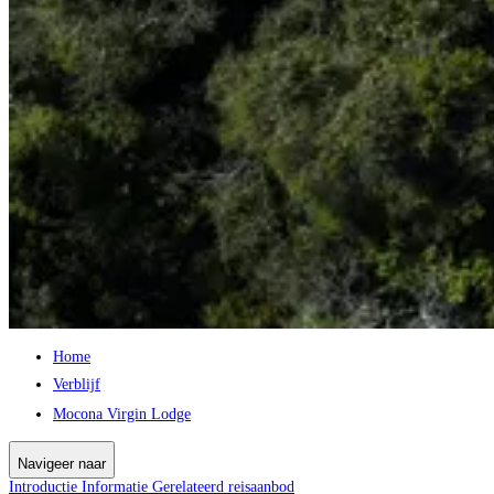
Home
Verblijf
Mocona Virgin Lodge
Navigeer naar
Introductie
Informatie
Gerelateerd reisaanbod