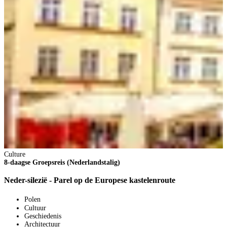
C
4
V
2
Culture
4
8-daagse Groepsreis (Nederlandstalig)
V
1
Neder-silezië - Parel op de Europese kastelenroute
p
V
Polen
B
Cultuur
Geschiedenis
Architectuur