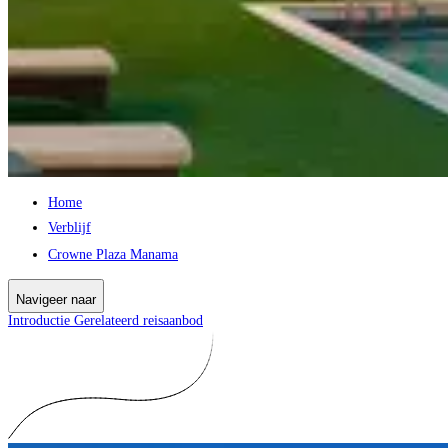
Home
Verblijf
Crowne Plaza Manama
Navigeer naar
Introductie
Gerelateerd reisaanbod