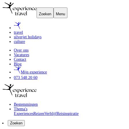
Zoeken
Menu
travel
silverjet holidays
culture
Over ons
Vacatures
Contact
Blog
Mijn experience
073 548 20 60
Bestemmingen
Thema's
Experiences
Reizen
Verblijf
Reisinspiratie
Zoeken