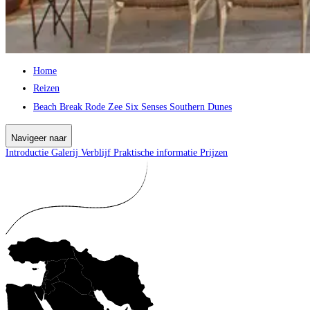
Home
Reizen
Beach Break Rode Zee Six Senses Southern Dunes
Navigeer naar
Introductie
Galerij
Verblijf
Praktische informatie
Prijzen