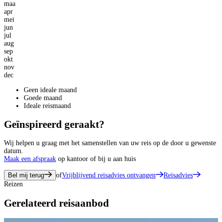
maa
apr
mei
jun
jul
aug
sep
okt
nov
dec
Geen ideale maand
Goede maand
Ideale reismaand
Geïnspireerd geraakt?
Wij helpen u graag met het samenstellen van uw reis op de door u gewenste
datum.
Maak een afspraak
op kantoor of bij u aan huis
Bel mij terug
of
Vrijblijvend reisadvies ontvangen
Reisadvies
Reizen
Gerelateerd reisaanbod