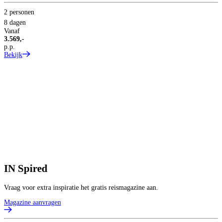
2 personen
8 dagen
Vanaf
3.569,-
p.p.
Bekijk
IN
Spired
Vraag voor extra inspiratie het gratis reismagazine aan.
Magazine aanvragen