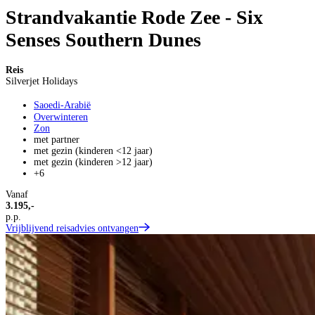
Strandvakantie Rode Zee - Six
Senses Southern Dunes
Reis
Silverjet Holidays
Saoedi-Arabië
Overwinteren
Zon
met partner
met gezin (kinderen <12 jaar)
met gezin (kinderen >12 jaar)
+6
Vanaf
3.195,-
p.p.
Vrijblijvend reisadvies ontvangen