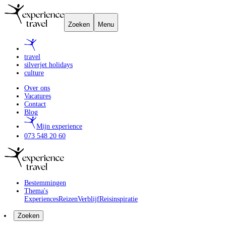
Zoeken
Menu
travel
silverjet holidays
culture
Over ons
Vacatures
Contact
Blog
Mijn experience
073 548 20 60
Bestemmingen
Thema's
Experiences
Reizen
Verblijf
Reisinspiratie
Zoeken