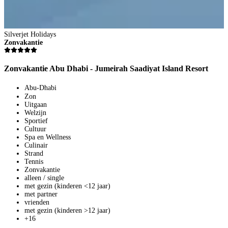
3
8
Silverjet Holidays
V
Zonvakantie
3
p
B
Zonvakantie Abu Dhabi - Jumeirah Saadiyat Island Resort
Abu-Dhabi
Zon
Uitgaan
Welzijn
Sportief
Cultuur
Spa en Wellness
Culinair
Strand
Tennis
Zonvakantie
alleen / single
met gezin (kinderen <12 jaar)
met partner
vrienden
met gezin (kinderen >12 jaar)
+16