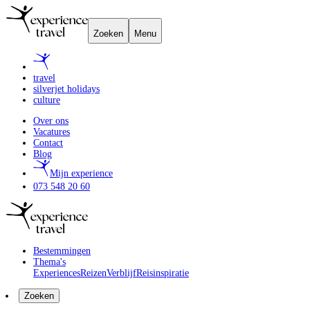
Zoeken
Menu
travel
silverjet holidays
culture
Over ons
Vacatures
Contact
Blog
Mijn experience
073 548 20 60
Bestemmingen
Thema's
Experiences
Reizen
Verblijf
Reisinspiratie
Zoeken