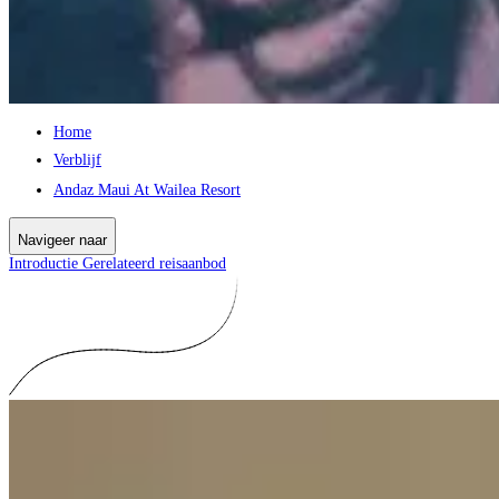
Home
Verblijf
Andaz Maui At Wailea Resort
Navigeer naar
Introductie
Gerelateerd reisaanbod