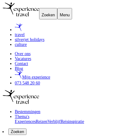
Zoeken
Menu
travel
silverjet holidays
culture
Over ons
Vacatures
Contact
Blog
Mijn experience
073 548 20 60
Bestemmingen
Thema's
Experiences
Reizen
Verblijf
Reisinspiratie
Zoeken