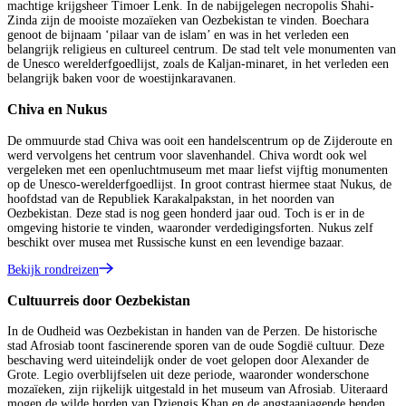
machtige krijgsheer Timoer Lenk. In de nabijgelegen necropolis Shahi-
Zinda zijn de mooiste mozaïeken van Oezbekistan te vinden. Boechara
genoot de bijnaam ‘pilaar van de islam’ en was in het verleden een
belangrijk religieus en cultureel centrum. De stad telt vele monumenten van
de Unesco werelderfgoedlijst, zoals de Kaljan-minaret, in het verleden een
belangrijk baken voor de woestijnkaravanen.
Chiva en Nukus
De ommuurde stad Chiva was ooit een handelscentrum op de Zijderoute en
werd vervolgens het centrum voor slavenhandel. Chiva wordt ook wel
vergeleken met een openluchtmuseum met maar liefst vijftig monumenten
op de Unesco-werelderfgoedlijst. In groot contrast hiermee staat Nukus, de
hoofdstad van de Republiek Karakalpakstan, in het noorden van
Oezbekistan. Deze stad is nog geen honderd jaar oud. Toch is er in de
omgeving historie te vinden, waaronder verdedigingsforten. Nukus zelf
beschikt over musea met Russische kunst en een levendige bazaar.
Bekijk rondreizen
Cultuurreis door Oezbekistan
In de Oudheid was Oezbekistan in handen van de Perzen. De historische
stad Afrosiab toont fascinerende sporen van de oude Sogdië cultuur. Deze
beschaving werd uiteindelijk onder de voet gelopen door Alexander de
Grote. Legio overblijfselen uit deze periode, waaronder wonderschone
mozaïeken, zijn rijkelijk uitgestald in het museum van Afrosiab. Uiteraard
mogen de wilde horden van Dzjengis Khan en de angstaanjagende benden