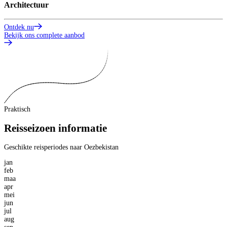
Architectuur
G
Ontdek nu
O
Bekijk ons complete aanbod
Praktisch
Reisseizoen informatie
Geschikte reisperiodes naar Oezbekistan
jan
feb
maa
apr
mei
jun
jul
aug