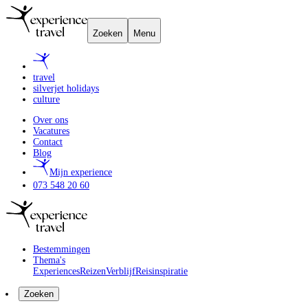
Zoeken
Menu
travel
silverjet holidays
culture
Over ons
Vacatures
Contact
Blog
Mijn experience
073 548 20 60
Bestemmingen
Thema's
Experiences
Reizen
Verblijf
Reisinspiratie
Zoeken