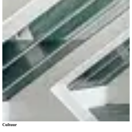
Cultuur
C