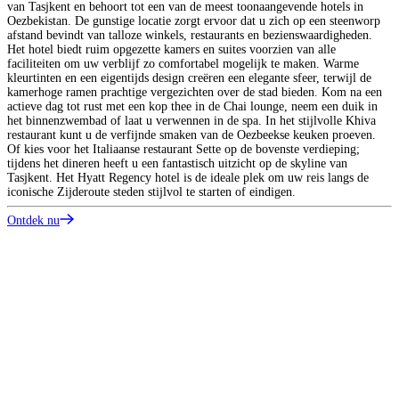
van Tasjkent en behoort tot een van de meest toonaangevende hotels in
w
Oezbekistan. De gunstige locatie zorgt ervoor dat u zich op een steenworp
o
afstand bevindt van talloze winkels, restaurants en bezienswaardigheden.
a
Het hotel biedt ruim opgezette kamers en suites voorzien van alle
S
faciliteiten om uw verblijf zo comfortabel mogelijk te maken. Warme
v
kleurtinten en een eigentijds design creëren een elegante sfeer, terwijl de
g
kamerhoge ramen prachtige vergezichten over de stad bieden. Kom na een
z
actieve dag tot rust met een kop thee in de Chai lounge, neem een duik in
e
het binnenzwembad of laat u verwennen in de spa. In het stijlvolle Khiva
v
restaurant kunt u de verfijnde smaken van de Oezbeekse keuken proeven.
Of kies voor het Italiaanse restaurant Sette op de bovenste verdieping;
O
tijdens het dineren heeft u een fantastisch uitzicht op de skyline van
Tasjkent. Het Hyatt Regency hotel is de ideale plek om uw reis langs de
iconische Zijderoute steden stijlvol te starten of eindigen.
Ontdek nu