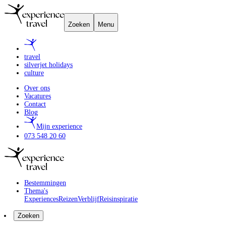
Zoeken
Menu
travel
silverjet holidays
culture
Over ons
Vacatures
Contact
Blog
Mijn experience
073 548 20 60
Bestemmingen
Thema's
Experiences
Reizen
Verblijf
Reisinspiratie
Zoeken