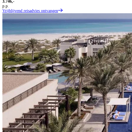
3.746,-
p.p.
Vrijblijvend reisadvies ontvangen