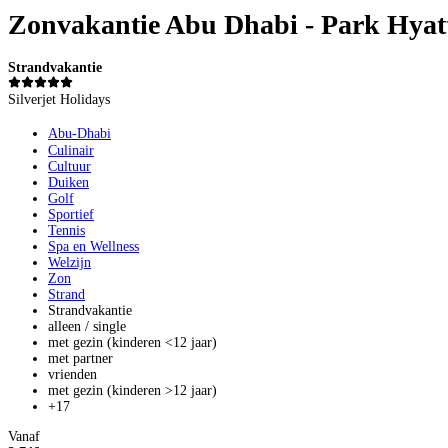
Zonvakantie Abu Dhabi - Park Hyatt
Strandvakantie
Silverjet Holidays
Abu-Dhabi
Culinair
Cultuur
Duiken
Golf
Sportief
Tennis
Spa en Wellness
Welzijn
Zon
Strand
Strandvakantie
alleen / single
met gezin (kinderen <12 jaar)
met partner
vrienden
met gezin (kinderen >12 jaar)
+17
Vanaf