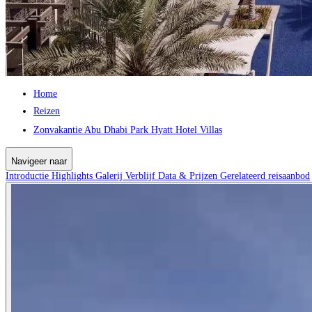
Home
Reizen
Zonvakantie Abu Dhabi Park Hyatt Hotel Villas
Navigeer naar
Introductie
Highlights
Galerij
Verblijf
Data & Prijzen
Gerelateerd reisaanbod