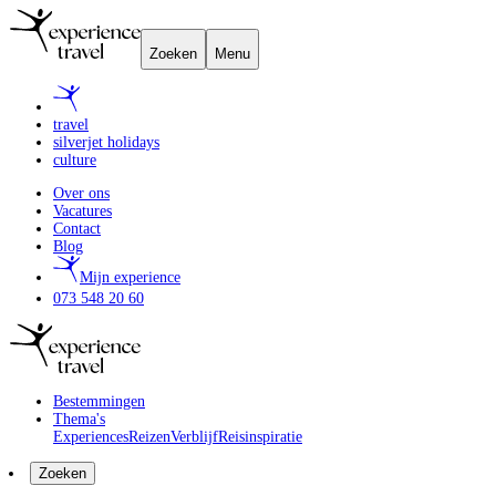
Zoeken
Menu
travel
silverjet holidays
culture
Over ons
Vacatures
Contact
Blog
Mijn experience
073 548 20 60
Bestemmingen
Thema's
Experiences
Reizen
Verblijf
Reisinspiratie
Zoeken