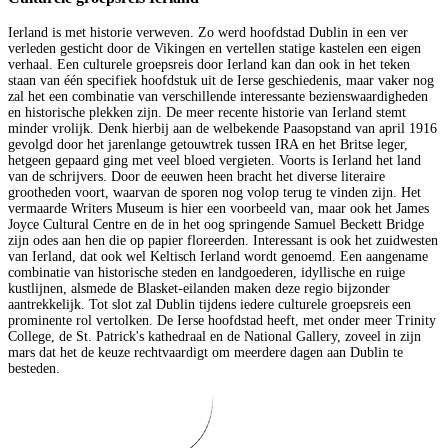
Ierland is met historie verweven. Zo werd hoofdstad Dublin in een ver
verleden gesticht door de Vikingen en vertellen statige kastelen een eigen
verhaal. Een culturele groepsreis door Ierland kan dan ook in het teken
staan van één specifiek hoofdstuk uit de Ierse geschiedenis, maar vaker nog
zal het een combinatie van verschillende interessante bezienswaardigheden
en historische plekken zijn. De meer recente historie van Ierland stemt
minder vrolijk. Denk hierbij aan de welbekende Paasopstand van april 1916
gevolgd door het jarenlange getouwtrek tussen IRA en het Britse leger,
hetgeen gepaard ging met veel bloed vergieten. Voorts is Ierland het land
van de schrijvers. Door de eeuwen heen bracht het diverse literaire
grootheden voort, waarvan de sporen nog volop terug te vinden zijn. Het
vermaarde Writers Museum is hier een voorbeeld van, maar ook het James
Joyce Cultural Centre en de in het oog springende Samuel Beckett Bridge
zijn odes aan hen die op papier floreerden. Interessant is ook het zuidwesten
van Ierland, dat ook wel Keltisch Ierland wordt genoemd. Een aangename
combinatie van historische steden en landgoederen, idyllische en ruige
kustlijnen, alsmede de Blasket-eilanden maken deze regio bijzonder
aantrekkelijk. Tot slot zal Dublin tijdens iedere culturele groepsreis een
prominente rol vertolken. De Ierse hoofdstad heeft, met onder meer Trinity
College, de St. Patrick's kathedraal en de National Gallery, zoveel in zijn
mars dat het de keuze rechtvaardigt om meerdere dagen aan Dublin te
besteden.