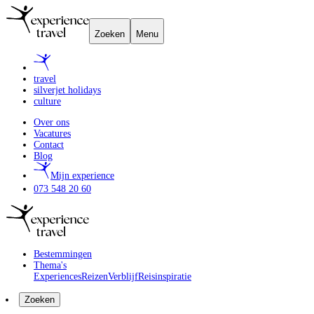
Zoeken
Menu
travel
silverjet holidays
culture
Over ons
Vacatures
Contact
Blog
Mijn experience
073 548 20 60
Bestemmingen
Thema's
Experiences
Reizen
Verblijf
Reisinspiratie
Zoeken