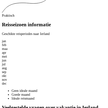
Praktisch
Reisseizoen informatie
Geschikte reisperiodes naar Ierland
jan
feb
maa
apr
mei
jun
jul
aug
sep
okt
nov
dec
Geen ideale maand
Goede maand
Ideale reismaand
Veelgestelde vragen over vakantie in Ierland