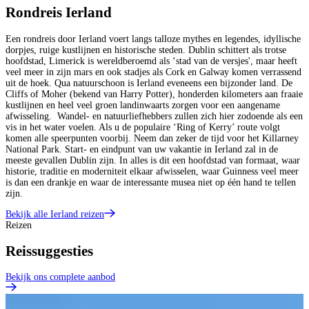
Rondreis Ierland
Een rondreis door Ierland voert langs talloze mythes en legendes, idyllische
dorpjes, ruige kustlijnen en historische steden. Dublin schittert als trotse
hoofdstad, Limerick is wereldberoemd als ‘stad van de versjes', maar heeft
veel meer in zijn mars en ook stadjes als Cork en Galway komen verrassend
uit de hoek. Qua natuurschoon is Ierland eveneens een bijzonder land. De
Cliffs of Moher (bekend van Harry Potter), honderden kilometers aan fraaie
kustlijnen en heel veel groen landinwaarts zorgen voor een aangename
afwisseling. Wandel- en natuurliefhebbers zullen zich hier zodoende als een
vis in het water voelen. Als u de populaire ‘Ring of Kerry’ route volgt
komen alle speerpunten voorbij. Neem dan zeker de tijd voor het Killarney
National Park. Start- en eindpunt van uw vakantie in Ierland zal in de
meeste gevallen Dublin zijn. In alles is dit een hoofdstad van formaat, waar
historie, traditie en moderniteit elkaar afwisselen, waar Guinness veel meer
is dan een drankje en waar de interessante musea niet op één hand te tellen
zijn.
Bekijk alle Ierland reizen
Reizen
Reissuggesties
Bekijk ons complete aanbod