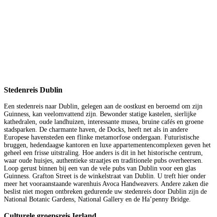
Stedenreis Dublin
Een stedenreis naar Dublin, gelegen aan de oostkust en beroemd om zijn
Guinness, kan veelomvattend zijn. Bewonder statige kastelen, sierlijke
kathedralen, oude landhuizen, interessante musea, bruine cafés en groene
stadsparken. De charmante haven, de Docks, heeft net als in andere
Europese havensteden een flinke metamorfose ondergaan. Futuristische
bruggen, hedendaagse kantoren en luxe appartementencomplexen geven het
geheel een frisse uitstraling. Hoe anders is dit in het historische centrum,
waar oude huisjes, authentieke straatjes en traditionele pubs overheersen.
Loop gerust binnen bij een van de vele pubs van Dublin voor een glas
Guinness. Grafton Street is de winkelstraat van Dublin. U treft hier onder
meer het vooraanstaande warenhuis Avoca Handweavers. Andere zaken die
beslist niet mogen ontbreken gedurende uw stedenreis door Dublin zijn de
National Botanic Gardens, National Gallery en de Ha’penny Bridge.
Culturele groepsreis Ierland