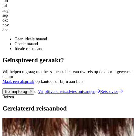
jun
jul
aug
sep
okt
nov
dec
Geen ideale maand
Goede maand
Ideale reismaand
Geïnspireerd geraakt?
Wij helpen u graag met het samenstellen van uw reis op de door u gewenste
datum.
Maak een afspraak
op kantoor of bij u aan huis
Bel mij terug
of
Vrijblijvend reisadvies ontvangen
Reisadvies
Reizen
Gerelateerd reisaanbod