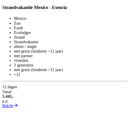
Strandvakantie Mexico - Esencia
Mexico
Zon
Earth
Ecolodges
Strand
Strandvakantie
alleen / single
met gezin (kinderen <12 jaar)
met partner
vrienden
S
3 generaties
S
met gezin (kinderen >12 jaar)
+12
S
12 dagen
Vanaf
5.445,-
p.p.
Bekijk