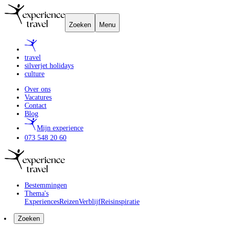
Zoeken
Menu
travel
silverjet holidays
culture
Over ons
Vacatures
Contact
Blog
Mijn experience
073 548 20 60
Bestemmingen
Thema's
Experiences
Reizen
Verblijf
Reisinspiratie
Zoeken