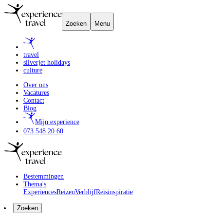
Zoeken
Menu
travel
silverjet holidays
culture
Over ons
Vacatures
Contact
Blog
Mijn experience
073 548 20 60
Bestemmingen
Thema's
Experiences
Reizen
Verblijf
Reisinspiratie
Zoeken