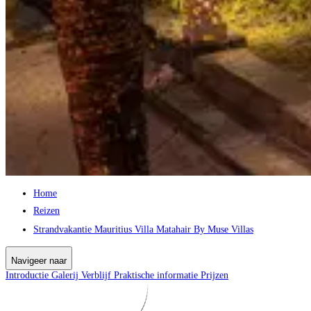
Home
Reizen
Strandvakantie Mauritius Villa Matahair By Muse Villas
Navigeer naar
Introductie
Galerij
Verblijf
Praktische informatie
Prijzen