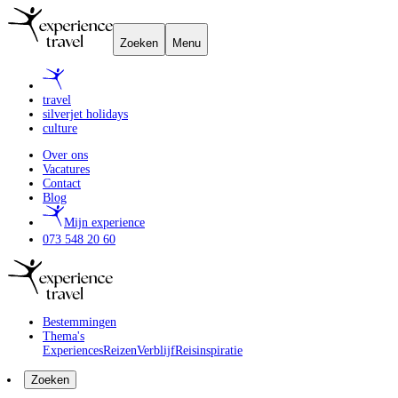
Zoeken
Menu
travel
silverjet holidays
culture
Over ons
Vacatures
Contact
Blog
Mijn experience
073 548 20 60
Bestemmingen
Thema's
Experiences
Reizen
Verblijf
Reisinspiratie
Zoeken