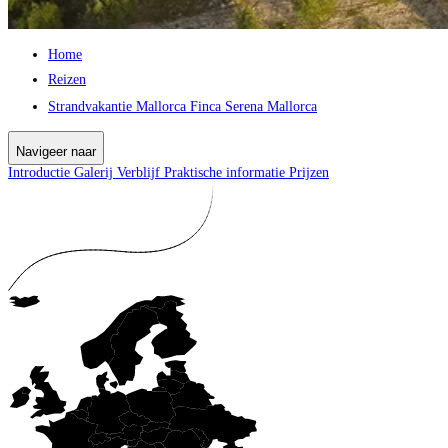
Home
Reizen
Strandvakantie Mallorca Finca Serena Mallorca
Navigeer naar
Introductie
Galerij
Verblijf
Praktische informatie
Prijzen