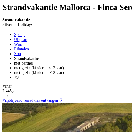
Strandvakantie Mallorca - Finca Se
Strandvakantie
Silverjet Holidays
Spanje
Uitgaan
Wijn
Eilanden
Zon
Strandvakantie
met partner
met gezin (kinderen <12 jaar)
met gezin (kinderen >12 jaar)
+9
Vanaf
2.445,-
p.p.
Vrijblijvend reisadvies ontvangen