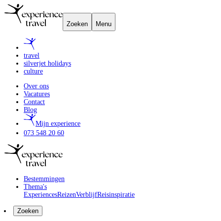
Zoeken
Menu
travel
silverjet holidays
culture
Over ons
Vacatures
Contact
Blog
Mijn experience
073 548 20 60
Bestemmingen
Thema's
Experiences
Reizen
Verblijf
Reisinspiratie
Zoeken