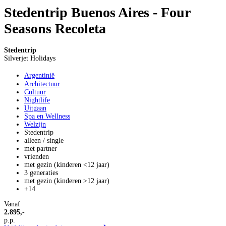
Stedentrip Buenos Aires - Four
Seasons Recoleta
Stedentrip
Silverjet Holidays
Argentinië
Architectuur
Cultuur
Nightlife
Uitgaan
Spa en Wellness
Welzijn
Stedentrip
alleen / single
met partner
vrienden
met gezin (kinderen <12 jaar)
3 generaties
met gezin (kinderen >12 jaar)
+14
Vanaf
2.895,-
p.p.