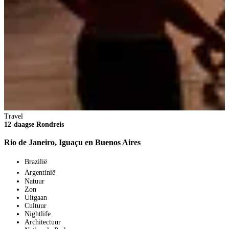
1
V
2
p
B
Travel
12-daagse Rondreis
Rio de Janeiro, Iguaçu en Buenos Aires
Brazilië
Argentinië
Natuur
Zon
Uitgaan
Cultuur
Nightlife
Architectuur