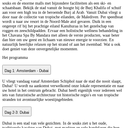
souks en de enorme malls met bijzondere faciliteiten als een ski- en
schaatsbaan. Bekijk de stad vanuit de hoogte bij de Burj Khalifa of schuif
aan voor een high tea in de beroemde Burj al Arab. Vanuit Dubai vliegt u
door naar de collectie van tropische eilanden, de Malediven. Per speedboat
wordt u naar uw resort in de Noord-Male atol gevaren. Duik in een
ongerept rif bij het prachtige eiland Kanuhuraa in het gezelschap van
roggen en zeeschildpadden. Ervaar een holistische wellness behandeling in
het Chavana Spa By Mandara met alleen de verste producten, waar beter
dan hier om uw geest en lichaam van nieuwe energie te voorzien. En
natuurlijk heerlijke relaxen op het strand of aan het zwembad. Wat u ook
doet geniet van deze onvergetelijke momenten.
Het programma
Dag 1: Amsterdam - Dubai
U vliegt vandaag vanaf Amsterdam Schiphol naar de stad die nooit slaapt,
Dubai! U wordt na aankomst verwelkomd onze lokale representatie en naar
uw hotel in het centrum gebracht. Dubai heeft eigenlijk voor iedereen wel
iets van futuristische architectuur tot historische regio's en van tropische
stranden tot avontuurlijke woestijngebieden.
Dag 2-3: Dubai
Dubai is een stad van vele gezichten. In de souks ziet u het oude,
traditionele karakter van Dubai, met markten en vele handelaren die hun,