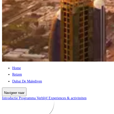
Home
Reizen
Dubai De Malediven
Navigeer naar
Introductie
Programma
Verblijf
Experiences & activiteiten