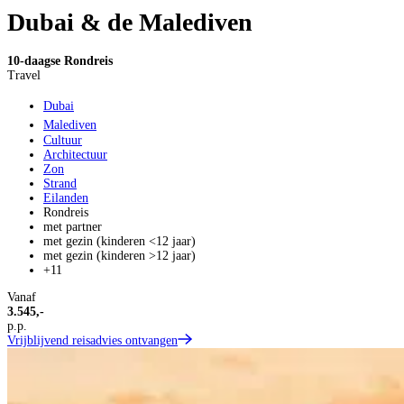
Dubai & de Malediven
10-daagse Rondreis
Travel
Dubai
Malediven
Cultuur
Architectuur
Zon
Strand
Eilanden
Rondreis
met partner
met gezin (kinderen <12 jaar)
met gezin (kinderen >12 jaar)
+11
Vanaf
3.545,-
p.p.
Vrijblijvend reisadvies ontvangen