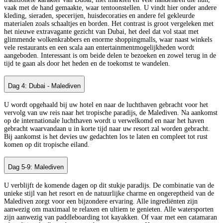
vaak met de hand gemaakte, waar tentoonstellen. U vindt hier onder andere
kleding, sieraden, specerijen, huisdecoraties en andere fel gekleurde
materialen zoals schaaltjes en borden. Het contrast is groot vergeleken met
het nieuwe extravagante gezicht van Dubai, het deel dat vol staat met
glimmende wolkenkrabbers en enorme shoppingmalls, waar naast winkels
vele restaurants en een scala aan entertainmentmogelijkheden wordt
aangeboden. Interessant is om beide delen te bezoeken en zowel terug in de
tijd te gaan als door het heden en de toekomst te wandelen.
Dag 4: Dubai - Malediven
U wordt opgehaald bij uw hotel en naar de luchthaven gebracht voor het
vervolg van uw reis naar het tropische paradijs, de Malediven. Na aankomst
op de internationale luchthaven wordt u verwelkomd en naar het haven
gebracht waarvandaan u in korte tijd naar uw resort zal worden gebracht.
Bij aankomst is het devies uw gedachten los te laten en compleet tot rust
komen op dit tropische eiland.
Dag 5-9: Malediven
U verblijft de komende dagen op dit stukje paradijs. De combinatie van de
unieke stijl van het resort en de natuurlijke charme en ongereptheid van de
Malediven zorgt voor een bijzondere ervaring. Alle ingrediënten zijn
aanwezig om maximaal te relaxen en ultiem te genieten. Alle watersporten
zijn aanwezig van paddleboarding tot kayakken. Of vaar met een catamaran