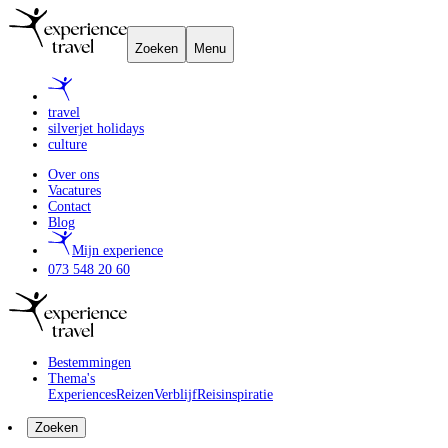
Zoeken
Menu
travel
silverjet holidays
culture
Over ons
Vacatures
Contact
Blog
Mijn experience
073 548 20 60
Bestemmingen
Thema's
Experiences
Reizen
Verblijf
Reisinspiratie
Zoeken