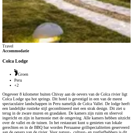
T
A
Travel
Accommodatie
Colca Lodge
Groen
C
o
Peru
w
+2
Z
Ongeveer 8 kilometer buiten Chivay aan de oevers van de Colca rivier ligt
h
Colca Lodge spa hot springs. Dit hotel is gevestigd in een van de meest
e
spectaculaire landschappen in Peru namelijk de Colca Vallei. De lodge heeft
een landelijke rustieke stijl gecombineerd met een strak design. Dit ziet u
O
terug in de zware muren en grasdaken. De kamers zijn ruim en sfeervol
ingericht en zijn in harmonie met de omgeving. Alle kamers hebben uitzicht
over de vallei en de tuinen. In het restaurant kunt u genieten van lokale
gerechten en in de BBQ bar worden Peruaanse grillspecialiteiten geserveerd
aan de oevers van de rivier. Voor natuur-, cultuur- en rustliefhebbers is dit