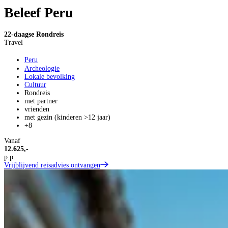
Beleef Peru
22-daagse Rondreis
Travel
Peru
Archeologie
Lokale bevolking
Cultuur
Rondreis
met partner
vrienden
met gezin (kinderen >12 jaar)
+8
Vanaf
12.625,-
p.p.
Vrijblijvend reisadvies ontvangen