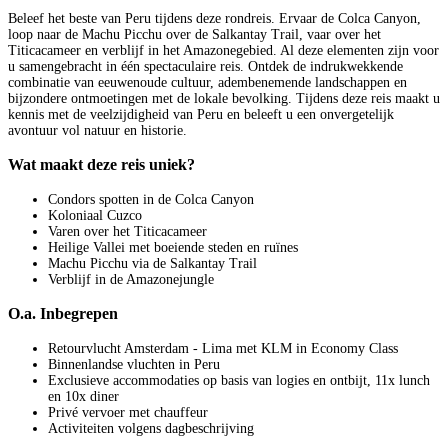
Beleef het beste van Peru tijdens deze rondreis. Ervaar de Colca Canyon,
loop naar de Machu Picchu over de Salkantay Trail, vaar over het
Titicacameer en verblijf in het Amazonegebied. Al deze elementen zijn voor
u samengebracht in één spectaculaire reis. Ontdek de indrukwekkende
combinatie van eeuwenoude cultuur, adembenemende landschappen en
bijzondere ontmoetingen met de lokale bevolking. Tijdens deze reis maakt u
kennis met de veelzijdigheid van Peru en beleeft u een onvergetelijk
avontuur vol natuur en historie.
Wat maakt deze reis uniek?
Condors spotten in de Colca Canyon
Koloniaal Cuzco
Varen over het Titicacameer
Heilige Vallei met boeiende steden en ruïnes
Machu Picchu via de Salkantay Trail
Verblijf in de Amazonejungle
O.a. Inbegrepen
Retourvlucht Amsterdam - Lima met KLM in Economy Class
Binnenlandse vluchten in Peru
Exclusieve accommodaties op basis van logies en ontbijt, 11x lunch
en 10x diner
Privé vervoer met chauffeur
Activiteiten volgens dagbeschrijving