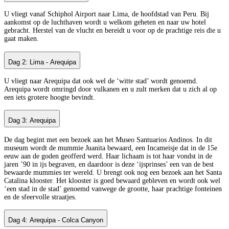
U vliegt vanaf Schiphol Airport naar Lima, de hoofdstad van Peru. Bij
aankomst op de luchthaven wordt u welkom geheten en naar uw hotel
gebracht. Herstel van de vlucht en bereidt u voor op de prachtige reis die u
gaat maken.
Dag 2: Lima - Arequipa
U vliegt naar Arequipa dat ook wel de ‘witte stad’ wordt genoemd.
Arequipa wordt omringd door vulkanen en u zult merken dat u zich al op
een iets grotere hoogte bevindt.
Dag 3: Arequipa
De dag begint met een bezoek aan het Museo Santuarios Andinos. In dit
museum wordt de mummie Juanita bewaard, een Incameisje dat in de 15e
eeuw aan de goden geofferd werd. Haar lichaam is tot haar vondst in de
jaren ’90 in ijs begraven, en daardoor is deze ‘ijsprinses’ een van de best
bewaarde mummies ter wereld. U brengt ook nog een bezoek aan het Santa
Catalina klooster. Het klooster is goed bewaard gebleven en wordt ook wel
‘een stad in de stad’ genoemd vanwege de grootte, haar prachtige fonteinen
en de sfeervolle straatjes.
Dag 4: Arequipa - Colca Canyon