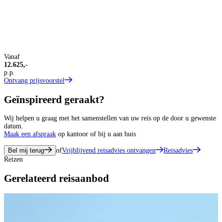
T
A
O
O
Vanaf
12.625,-
p.p.
Ontvang prijsvoorstel
Geïnspireerd geraakt?
Wij helpen u graag met het samenstellen van uw reis op de door u gewenste
datum.
Maak een afspraak
op kantoor of bij u aan huis
Bel mij terug
of
Vrijblijvend reisadvies ontvangen
Reisadvies
Reizen
Gerelateerd reisaanbod