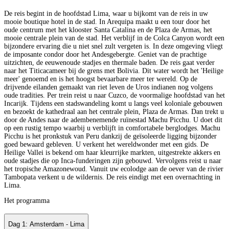
De reis begint in de hoofdstad Lima, waar u bijkomt van de reis in uw
mooie boutique hotel in de stad. In Arequipa maakt u een tour door het
oude centrum met het klooster Santa Catalina en de Plaza de Armas, het
mooie centrale plein van de stad. Het verblijf in de Colca Canyon wordt een
bijzondere ervaring die u niet snel zult vergeten is. In deze omgeving vliegt
de imposante condor door het Andesgebergte. Geniet van de prachtige
uitzichten, de eeuwenoude stadjes en thermale baden. De reis gaat verder
naar het Titicacameer bij de grens met Bolivia. Dit water wordt het 'Heilige
meer' genoemd en is het hoogst bevaarbare meer ter wereld. Op de
drijvende eilanden gemaakt van riet leven de Uros indianen nog volgens
oude tradities. Per trein reist u naar Cuzco, de voormalige hoofdstad van het
Incarijk. Tijdens een stadswandeling komt u langs veel koloniale gebouwen
en bezoekt de kathedraal aan het centrale plein, Plaza de Armas. Dan trekt u
door de Andes naar de adembenemende ruïnestad Machu Picchu. U doet dit
op een rustig tempo waarbij u verblijft in comfortabele berglodges. Machu
Picchu is het pronkstuk van Peru dankzij de geïsoleerde ligging bijzonder
goed bewaard gebleven. U verkent het wereldwonder met een gids. De
Heilige Vallei is bekend om haar kleurrijke markten, uitgestrekte akkers en
oude stadjes die op Inca-funderingen zijn gebouwd. Vervolgens reist u naar
het tropische Amazonewoud. Vanuit uw ecolodge aan de oever van de rivier
Tambopata verkent u de wildernis. De reis eindigt met een overnachting in
Lima.
Het programma
Dag 1: Amsterdam - Lima