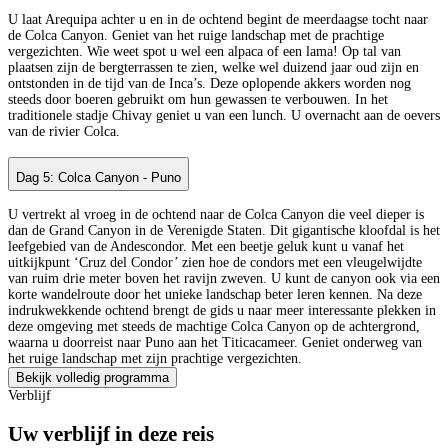
U laat Arequipa achter u en in de ochtend begint de meerdaagse tocht naar
de Colca Canyon. Geniet van het ruige landschap met de prachtige
vergezichten. Wie weet spot u wel een alpaca of een lama! Op tal van
plaatsen zijn de bergterrassen te zien, welke wel duizend jaar oud zijn en
ontstonden in de tijd van de Inca’s. Deze oplopende akkers worden nog
steeds door boeren gebruikt om hun gewassen te verbouwen. In het
traditionele stadje Chivay geniet u van een lunch. U overnacht aan de oevers
van de rivier Colca.
Dag 5: Colca Canyon - Puno
U vertrekt al vroeg in de ochtend naar de Colca Canyon die veel dieper is
dan de Grand Canyon in de Verenigde Staten. Dit gigantische kloofdal is het
leefgebied van de Andescondor. Met een beetje geluk kunt u vanaf het
uitkijkpunt ‘Cruz del Condor’ zien hoe de condors met een vleugelwijdte
van ruim drie meter boven het ravijn zweven. U kunt de canyon ook via een
korte wandelroute door het unieke landschap beter leren kennen. Na deze
indrukwekkende ochtend brengt de gids u naar meer interessante plekken in
deze omgeving met steeds de machtige Colca Canyon op de achtergrond,
waarna u doorreist naar Puno aan het Titicacameer. Geniet onderweg van
het ruige landschap met zijn prachtige vergezichten.
Bekijk volledig programma
Verblijf
Uw verblijf in deze reis