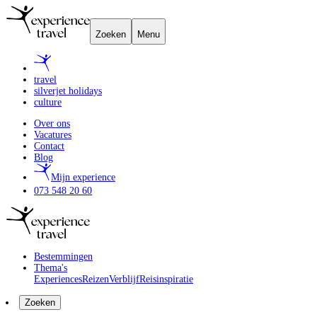
Zoeken
Menu
travel
silverjet holidays
culture
Over ons
Vacatures
Contact
Blog
Mijn experience
073 548 20 60
Bestemmingen
Thema's
Experiences
Reizen
Verblijf
Reisinspiratie
Zoeken