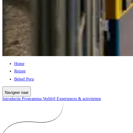
Home
Reizen
Beleef Peru
Navigeer naar
Introductie
Programma
Verblijf
Experiences & activiteiten