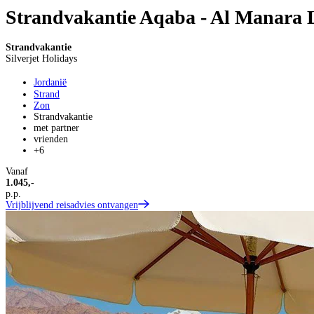
Strandvakantie Aqaba - Al Manara 
Strandvakantie
Silverjet Holidays
Jordanië
Strand
Zon
Strandvakantie
met partner
vrienden
+6
Vanaf
1.045,-
p.p.
Vrijblijvend reisadvies ontvangen