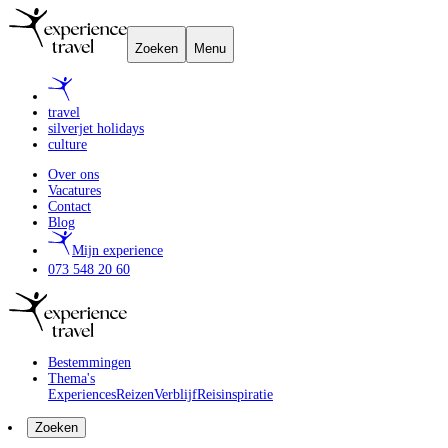
Zoeken
Menu
travel
silverjet holidays
culture
Over ons
Vacatures
Contact
Blog
Mijn experience
073 548 20 60
Bestemmingen
Thema's
Experiences
Reizen
Verblijf
Reisinspiratie
Zoeken