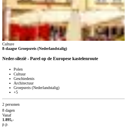
V
2
Culture
4
8-daagse Groepsreis (Nederlandstalig)
V
1
Neder-silezië - Parel op de Europese kastelenroute
p
V
Polen
B
Cultuur
Geschiedenis
Architectuur
Groepsreis (Nederlandstalig)
+5
2 personen
8 dagen
Vanaf
1.895,-
p.p.