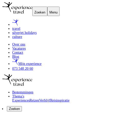
Zoeken
Menu
travel
silverjet holidays
culture
Over ons
Vacatures
Contact
Blog
Mijn experience
073 548 20 60
Bestemmingen
Thema's
Experiences
Reizen
Verblijf
Reisinspiratie
Zoeken