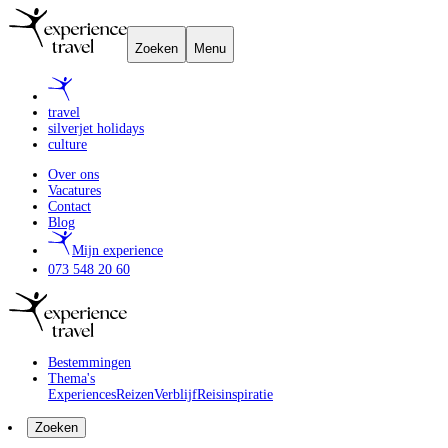
Zoeken
Menu
travel
silverjet holidays
culture
Over ons
Vacatures
Contact
Blog
Mijn experience
073 548 20 60
Bestemmingen
Thema's
Experiences
Reizen
Verblijf
Reisinspiratie
Zoeken