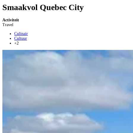
Smaakvol Quebec City
Activiteit
Travel
Culinair
Cultuur
+2