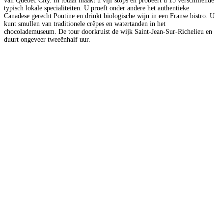
van Quebec City. In totaal maakt u vijf stops en probeert u 15 verschillende
typisch lokale specialiteiten. U proeft onder andere het authentieke
Canadese gerecht Poutine en drinkt biologische wijn in een Franse bistro. U
kunt smullen van traditionele crêpes en watertanden in het
chocolademuseum. De tour doorkruist de wijk Saint-Jean-Sur-Richelieu en
duurt ongeveer tweeënhalf uur.