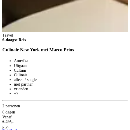
Travel
S
6-daagse Reis
S
Culinair New York met Marco Prins
S
Amerika
Uitgaan
Cultuur
Culinair
alleen / single
met partner
vrienden
+7
2 personen
6 dagen
Vanaf
6.495,-
p.p.