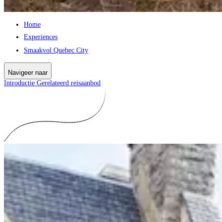
Home
Experiences
Smaakvol Quebec City
Navigeer naar
Introductie
Gerelateerd reisaanbod