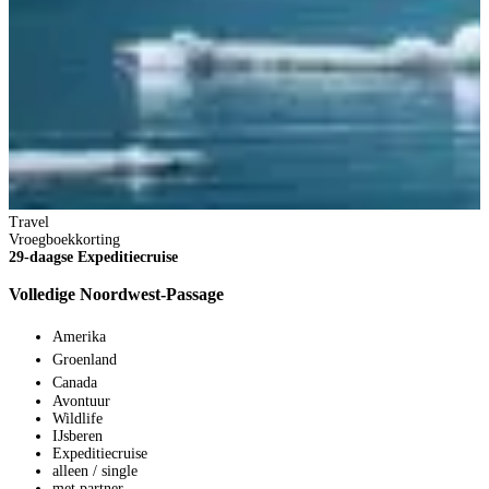
T
1
B
Travel
Vroegboekkorting
29-daagse Expeditiecruise
Volledige Noordwest-Passage
2
1
Amerika
V
Groenland
1
Canada
p
Avontuur
B
Wildlife
IJsberen
Expeditiecruise
alleen / single
met partner