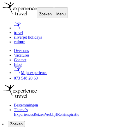
Zoeken
Menu
travel
silverjet holidays
culture
Over ons
Vacatures
Contact
Blog
Mijn experience
073 548 20 60
Bestemmingen
Thema's
Experiences
Reizen
Verblijf
Reisinspiratie
Zoeken