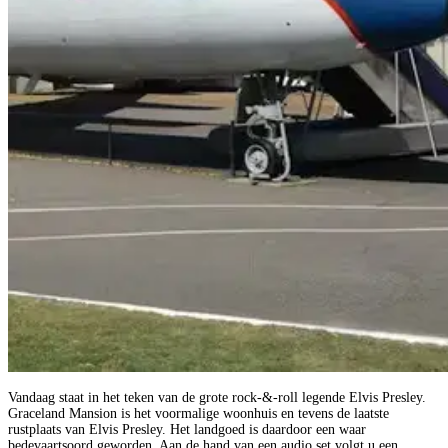
Vandaag staat in het teken van de grote rock-&-roll legende Elvis Presley.
Graceland Mansion is het voormalige woonhuis en tevens de laatste
rustplaats van Elvis Presley. Het landgoed is daardoor een waar
bedevaartsoord geworden. Aan de hand van een audio set volgt u een