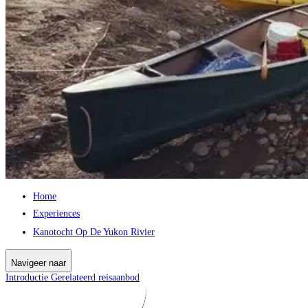
Home
Experiences
Kanotocht Op De Yukon Rivier
Navigeer naar
Introductie
Gerelateerd reisaanbod