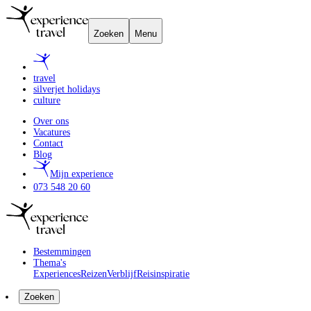
Zoeken
Menu
travel
silverjet holidays
culture
Over ons
Vacatures
Contact
Blog
Mijn experience
073 548 20 60
Bestemmingen
Thema's
Experiences
Reizen
Verblijf
Reisinspiratie
Zoeken