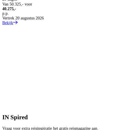
Van
50.325,-
voor
40.275,-
p.p.
Vertrek 20 augustus 2026
Bekijk
2
1
1
p
V
+
B
IN
Spired
Vraag voor extra reisinspiratie het gratis reismagazine aan.