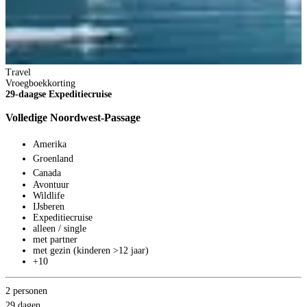
Travel
Vroegboekkorting
29-daagse Expeditiecruise
Volledige Noordwest-Passage
Amerika
Groenland
Canada
Avontuur
Wildlife
IJsberen
Expeditiecruise
alleen / single
T
met partner
V
met gezin (kinderen >12 jaar)
1
+10
W
2 personen
29 dagen