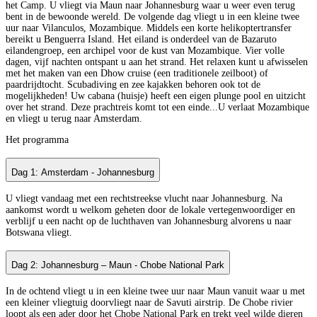
het Camp. U vliegt via Maun naar Johannesburg waar u weer even terug
bent in de bewoonde wereld. De volgende dag vliegt u in een kleine twee
uur naar Vilanculos, Mozambique. Middels een korte helikoptertransfer
bereikt u Benguerra Island. Het eiland is onderdeel van de Bazaruto
eilandengroep, een archipel voor de kust van Mozambique. Vier volle
dagen, vijf nachten ontspant u aan het strand. Het relaxen kunt u afwisselen
met het maken van een Dhow cruise (een traditionele zeilboot) of
paardrijdtocht. Scubadiving en zee kajakken behoren ook tot de
mogelijkheden! Uw cabana (huisje) heeft een eigen plunge pool en uitzicht
over het strand. Deze prachtreis komt tot een einde...U verlaat Mozambique
en vliegt u terug naar Amsterdam.
Het programma
Dag 1: Amsterdam - Johannesburg
U vliegt vandaag met een rechtstreekse vlucht naar Johannesburg. Na
aankomst wordt u welkom geheten door de lokale vertegenwoordiger en
verblijf u een nacht op de luchthaven van Johannesburg alvorens u naar
Botswana vliegt.
Dag 2: Johannesburg – Maun - Chobe National Park
In de ochtend vliegt u in een kleine twee uur naar Maun vanuit waar u met
een kleiner vliegtuig doorvliegt naar de Savuti airstrip. De Chobe rivier
loopt als een ader door het Chobe National Park en trekt veel wilde dieren