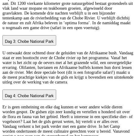
aan. Dit 1200 vierkante kilometer grote natuurgebied bestaat grotendeels uit
vlak land waar mopane en teakbossen groeien‚ afgewisseld door
grasvlakten. De komende drie nachten verblijft u in een bijzonder
tentenkamp aan de rivierbedding van de Chobe Rivier. U verblijft dichtbij
de natuur en zult Afrika beleven in ‘optima forma’. In de namiddag maakt
u nogmaals een game drive (safari in een open voertuig).
Dag 3: Chobe National Park
U ontwaakt deze ochtend door de geluiden van de Afrikaanse bush. Vandaag
staat er een boottocht over de Chobe rivier op het programma. Vanaf het
water is het zicht op de oevers met al het grazende wild, een onvergetelijke
ervaring. Olifanten, bavianen en Afrikaanse buffels komen hun dorst lessen
aan de rivier. Met deze speciale boot (dit is een fotografie safari!) maakt u
de meest prachtige kiekjes van de gids en krijgt u bovendien een uitstekende
uitleg over de werking van de camera.
Dag 4: Chobe National Park
Er is geen omheining en elke dag kunnen er weer andere wilde dieren
worden gespot. De gidsen zijn zeer kundig en vertellen u honderd uit over
de flora en fauna van het gebied. Heeft u interesse in een specifieke dier- of
vogelsoort? Laat het de gids gerust weten, hij vertelt u er alles over.
Vandaag verkent u het park verder met een game drive. In het Camp
worden ondertussen de meest culinaire gerechten voor u bereid. Vanavond