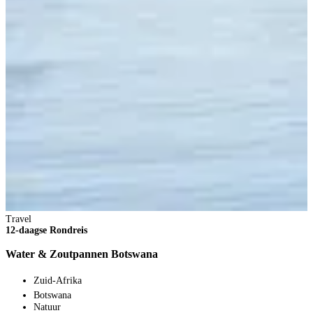
T
1
A
Travel
12-daagse Rondreis
Water & Zoutpannen Botswana
Zuid-Afrika
Botswana
Natuur