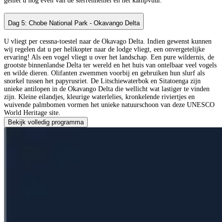
geniet u nog even van de sterrenhemel en het kampvuur.
Dag 5: Chobe National Park - Okavango Delta
U vliegt per cessna-toestel naar de Okavago Delta. Indien gewenst kunnen
wij regelen dat u per helikopter naar de lodge vliegt, een onvergetelijke
ervaring! Als een vogel vliegt u over het landschap. Een pure wildernis, de
grootste binnenlandse Delta ter wereld en het huis van ontelbaar veel vogels
en wilde dieren. Olifanten zwemmen voorbij en gebruiken hun slurf als
snorkel tussen het papyrusriet. De Litschiewaterbok en Sitatoenga zijn
unieke antilopen in de Okavango Delta die wellicht wat lastiger te vinden
zijn. Kleine eilandjes, kleurige waterlelies, kronkelende riviertjes en
wuivende palmbomen vormen het unieke natuurschoon van deze UNESCO
World Heritage site.
Bekijk volledig programma