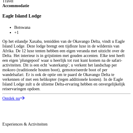
Travel
T
Accommodatie
A
Eagle Island Lodge
A
Botswana
+1
Op het eilandje Xaxaba, temidden van de Okavango Delta, vindt u Eagle
Island Lodge. Deze lodge brengt een tijdloze luxe in de wildernis van
Afrika. De 12 luxe tenten hebben een eigen veranda met uitzicht over de
E
Delta. Het interieur is in grijstinten met gouden accenten. Elke tent heeft
M
een eigen 'plungepool' waar u heerlijk tot rust kunt komen na de safari-
D
activiteiten. Dit is een echt 'waterkamp'; u verkent het landschap per
b
mokoro (traditionele houten boot), gemotoriseerde boot of per
v
wandelsafari. Er is ook de optie om te paard de Okavango Delta te
b
verkennen of met een helikopter (tegen additionele kosten). In de Eagle
o
Island Lodge zult u de ultieme Delta-ervaring hebben en onvergelijkelijk
p
reiservaringen opdoen.
u
I
Ontdek nu
v
t
c
O
Experiences & Activiteiten