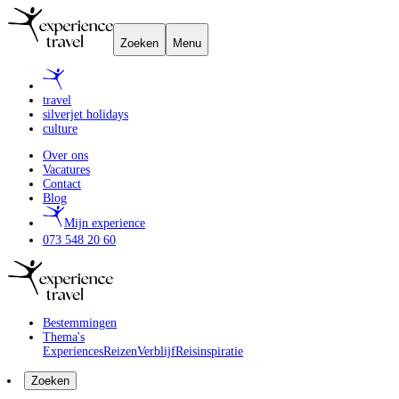
Zoeken
Menu
travel
silverjet holidays
culture
Over ons
Vacatures
Contact
Blog
Mijn experience
073 548 20 60
Bestemmingen
Thema's
Experiences
Reizen
Verblijf
Reisinspiratie
Zoeken