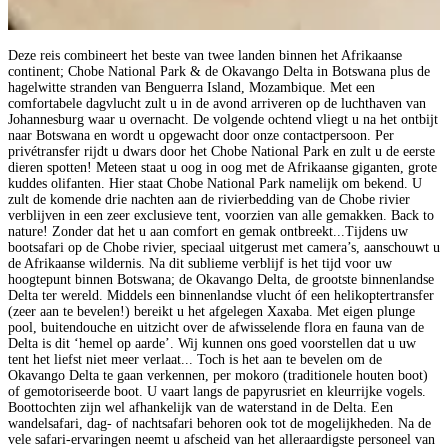
Deze reis combineert het beste van twee landen binnen het Afrikaanse
continent; Chobe National Park & de Okavango Delta in Botswana plus de
hagelwitte stranden van Benguerra Island, Mozambique. Met een
comfortabele dagvlucht zult u in de avond arriveren op de luchthaven van
Johannesburg waar u overnacht. De volgende ochtend vliegt u na het ontbijt
naar Botswana en wordt u opgewacht door onze contactpersoon. Per
privétransfer rijdt u dwars door het Chobe National Park en zult u de eerste
dieren spotten! Meteen staat u oog in oog met de Afrikaanse giganten, grote
kuddes olifanten. Hier staat Chobe National Park namelijk om bekend. U
zult de komende drie nachten aan de rivierbedding van de Chobe rivier
verblijven in een zeer exclusieve tent, voorzien van alle gemakken. Back to
nature! Zonder dat het u aan comfort en gemak ontbreekt...Tijdens uw
bootsafari op de Chobe rivier, speciaal uitgerust met camera’s, aanschouwt u
de Afrikaanse wildernis. Na dit sublieme verblijf is het tijd voor uw
hoogtepunt binnen Botswana; de Okavango Delta, de grootste binnenlandse
Delta ter wereld. Middels een binnenlandse vlucht óf een helikoptertransfer
(zeer aan te bevelen!) bereikt u het afgelegen Xaxaba. Met eigen plunge
pool, buitendouche en uitzicht over de afwisselende flora en fauna van de
Delta is dit ‘hemel op aarde’. Wij kunnen ons goed voorstellen dat u uw
tent het liefst niet meer verlaat... Toch is het aan te bevelen om de
Okavango Delta te gaan verkennen, per mokoro (traditionele houten boot)
of gemotoriseerde boot. U vaart langs de papyrusriet en kleurrijke vogels.
Boottochten zijn wel afhankelijk van de waterstand in de Delta. Een
wandelsafari, dag- of nachtsafari behoren ook tot de mogelijkheden. Na de
vele safari-ervaringen neemt u afscheid van het alleraardigste personeel van