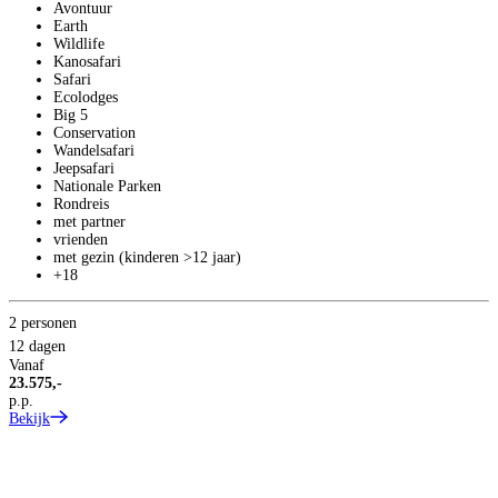
Avontuur
Earth
Wildlife
Kanosafari
Safari
Ecolodges
Big 5
Conservation
Wandelsafari
Jeepsafari
1
Nationale Parken
Rondreis
V
met partner
9
vrienden
p
met gezin (kinderen >12 jaar)
B
+18
2 personen
12 dagen
Vanaf
23.575,-
p.p.
Bekijk