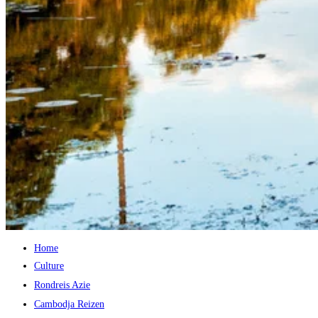
Home
Culture
Rondreis Azie
Cambodja Reizen