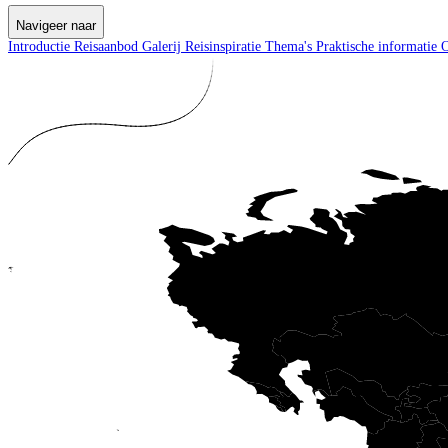
Navigeer naar
Introductie
Reisaanbod
Galerij
Reisinspiratie
Thema's
Praktische informatie
O