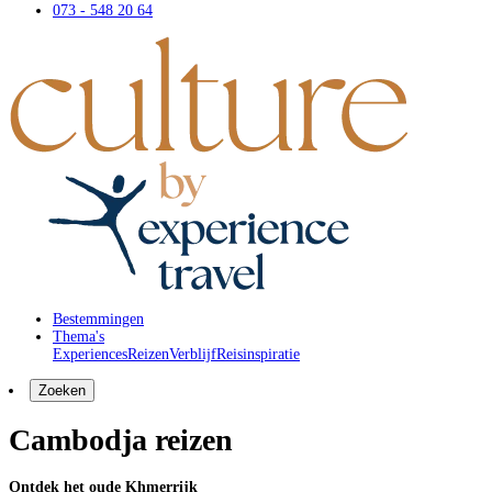
073 - 548 20 64
Bestemmingen
Thema's
Experiences
Reizen
Verblijf
Reisinspiratie
Zoeken
Cambodja reizen
Ontdek het oude Khmerrijk