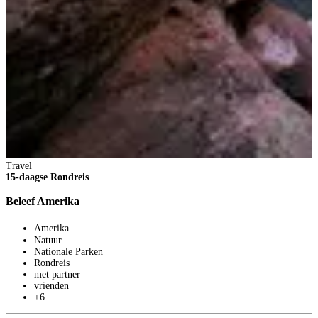
Travel
15-daagse Rondreis
Beleef Amerika
Amerika
Natuur
Nationale Parken
Rondreis
T
met partner
1
vrienden
+6
C