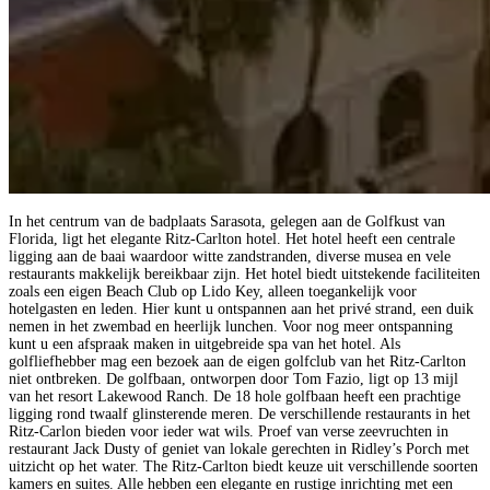
In het centrum van de badplaats Sarasota, gelegen aan de Golfkust van
Florida, ligt het elegante Ritz-Carlton hotel. Het hotel heeft een centrale
ligging aan de baai waardoor witte zandstranden, diverse musea en vele
restaurants makkelijk bereikbaar zijn. Het hotel biedt uitstekende faciliteiten
zoals een eigen Beach Club op Lido Key, alleen toegankelijk voor
hotelgasten en leden. Hier kunt u ontspannen aan het privé strand, een duik
nemen in het zwembad en heerlijk lunchen. Voor nog meer ontspanning
kunt u een afspraak maken in uitgebreide spa van het hotel. Als
golfliefhebber mag een bezoek aan de eigen golfclub van het Ritz-Carlton
niet ontbreken. De golfbaan, ontworpen door Tom Fazio, ligt op 13 mijl
van het resort Lakewood Ranch. De 18 hole golfbaan heeft een prachtige
ligging rond twaalf glinsterende meren. De verschillende restaurants in het
Ritz-Carlon bieden voor ieder wat wils. Proef van verse zeevruchten in
restaurant Jack Dusty of geniet van lokale gerechten in Ridley’s Porch met
uitzicht op het water. The Ritz-Carlton biedt keuze uit verschillende soorten
kamers en suites. Alle hebben een elegante en rustige inrichting met een