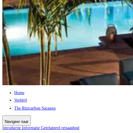
Home
Verblijf
The Ritzcarlton Sarasota
Navigeer naar
Introductie
Informatie
Gerelateerd reisaanbod