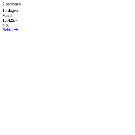
2 personen
15 dagen
Vanaf
15.425,-
p.p.
Bekijk
1
V
9
p
B