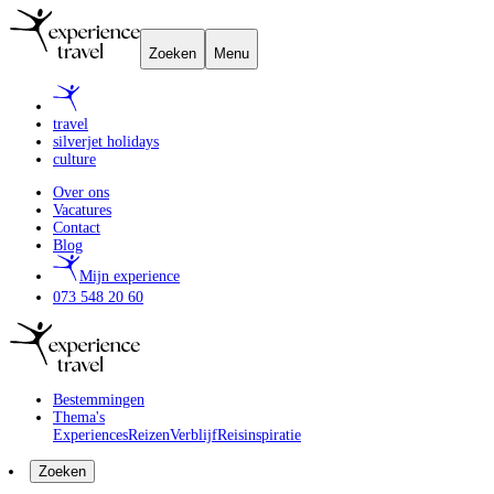
Zoeken
Menu
travel
silverjet holidays
culture
Over ons
Vacatures
Contact
Blog
Mijn experience
073 548 20 60
Bestemmingen
Thema's
Experiences
Reizen
Verblijf
Reisinspiratie
Zoeken