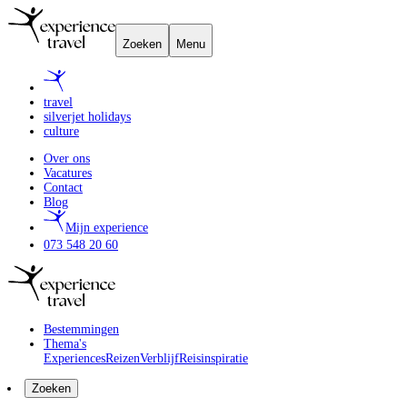
Zoeken
Menu
travel
silverjet holidays
culture
Over ons
Vacatures
Contact
Blog
Mijn experience
073 548 20 60
Bestemmingen
Thema's
Experiences
Reizen
Verblijf
Reisinspiratie
Zoeken