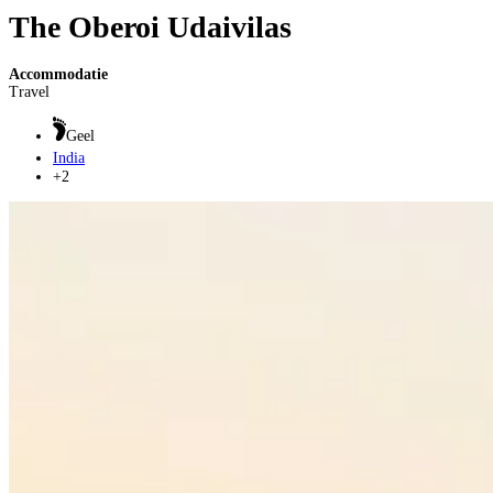
The Oberoi Udaivilas
Accommodatie
Travel
Geel
India
+2