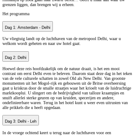
grenzen liggen, dan brengen wij u erheen.
Het programma
Dag 1: Amsterdam - Delhi
Uw vliegtuig landt op de luchthaven van de metropool Delhi, waar u
welkom wordt geheten en naar uw hotel gaat.
Dag 2: Delhi
Hoewel deze reis hoofdzakelijk om de natuur draait, is het een mooi
contrast om eerst Delhi even te beleven. Daarom staat deze dag in het teken
van de vele culturele schatten in zowel Old als New Delhi. Van grootste
monumenten uit het Mogol-rijk en gebouwen uit de Britse overheersing
gaat u kriskras door de smalle straatjes waar het krioelt van de luidruchtige
marktkooplui. U slingert om de bedrijvigheid van talloze kraampjes en
snuift allerlei sterke geuren op van kruiden, specerijen en andere,
ondefinieerbare waren. Terug in het hotel kunt u weer even uitrusten van
alle prikkels die u heeft opgedaan.
Dag 3: Delhi - Leh
In de vroege ochtend keert u terug naar de luchthaven voor een