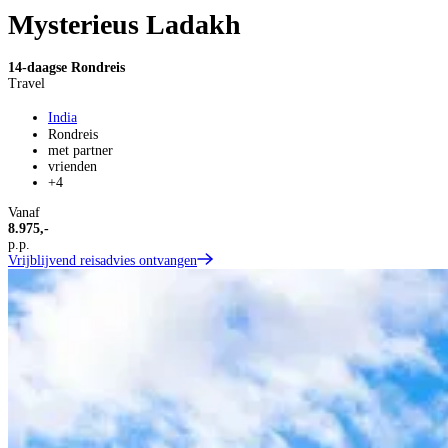
Mysterieus Ladakh
14-daagse Rondreis
Travel
India
Rondreis
met partner
vrienden
+4
Vanaf
8.975,-
p.p.
Vrijblijvend reisadvies ontvangen