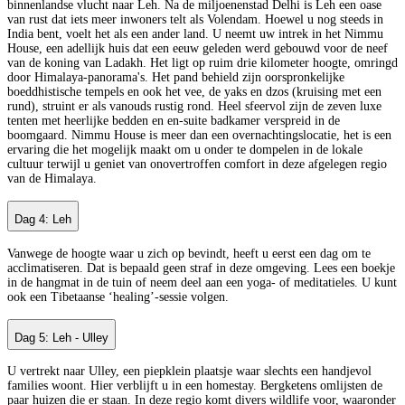
binnenlandse vlucht naar Leh. Na de miljoenenstad Delhi is Leh een oase
van rust dat iets meer inwoners telt als Volendam. Hoewel u nog steeds in
India bent, voelt het als een ander land. U neemt uw intrek in het Nimmu
House, een adellijk huis dat een eeuw geleden werd gebouwd voor de neef
van de koning van Ladakh. Het ligt op ruim drie kilometer hoogte, omringd
door Himalaya-panorama's. Het pand behield zijn oorspronkelijke
boeddhistische tempels en ook het vee, de yaks en dzos (kruising met een
rund), struint er als vanouds rustig rond. Heel sfeervol zijn de zeven luxe
tenten met heerlijke bedden en en-suite badkamer verspreid in de
boomgaard. Nimmu House is meer dan een overnachtingslocatie, het is een
ervaring die het mogelijk maakt om u onder te dompelen in de lokale
cultuur terwijl u geniet van onovertroffen comfort in deze afgelegen regio
van de Himalaya.
Dag 4: Leh
Vanwege de hoogte waar u zich op bevindt, heeft u eerst een dag om te
acclimatiseren. Dat is bepaald geen straf in deze omgeving. Lees een boekje
in de hangmat in de tuin of neem deel aan een yoga- of meditatieles. U kunt
ook een Tibetaanse ‘healing’-sessie volgen.
Dag 5: Leh - Ulley
U vertrekt naar Ulley, een piepklein plaatsje waar slechts een handjevol
families woont. Hier verblijft u in een homestay. Bergketens omlijsten de
paar huizen die er staan. In deze regio komt divers wildlife voor, waaronder