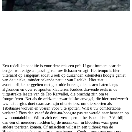
Een redelijke conditie is voor deze reis een pré. U gaat immers naar de
bergen wat enige aanpassing van uw lichaam vraagt. Het tempo is hier
uiteraard op aangepast zodat u ook op duizenden kilometers hoogte geniet
van de unieke, minder bekende natuur van Ladakh. Hier ziet u
avontuurlijke berggeiten met gekrulde horens, die als acrobaten langs
afgronden en over rotspunten klauteren. Kuddes dravende ezels in de
uitgestrekte leegte van de Tso Karvallei, die prachtig zijn om te
fotograferen. Net als de zeldzame zwarthalskraanvogel, die hier rondzweeft.
Uw natuurgids doet daarnaast zijn uiterste best om diersoorten als
Tibetaanse wolven en vossen voor u te spotten. Wilt u uw comfortzone
verlaten? Fiets dan vanaf de drie-na-hoogste pas ter wereld naar beneden op
uw mountainbike. Wilt u zich écht verdiepen in het Boeddhisme? Verblijf
dan één of meerdere nachten bij de monniken, in kloosters waar geen
andere toeristen komen. Of misschien wilt u in een uithoek van de
Himalaya op zoek gaan naar zwarte beren… Geeft u maar aan waar uw