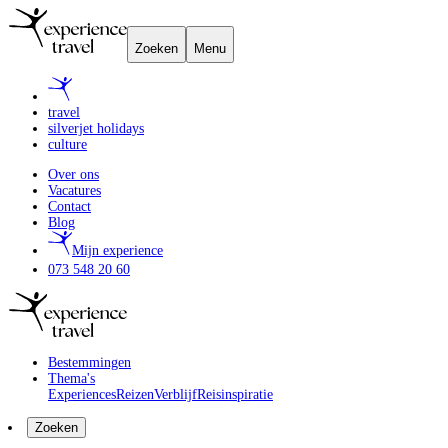
Zoeken
Menu
travel
silverjet holidays
culture
Over ons
Vacatures
Contact
Blog
Mijn experience
073 548 20 60
Bestemmingen
Thema's
Experiences
Reizen
Verblijf
Reisinspiratie
Zoeken