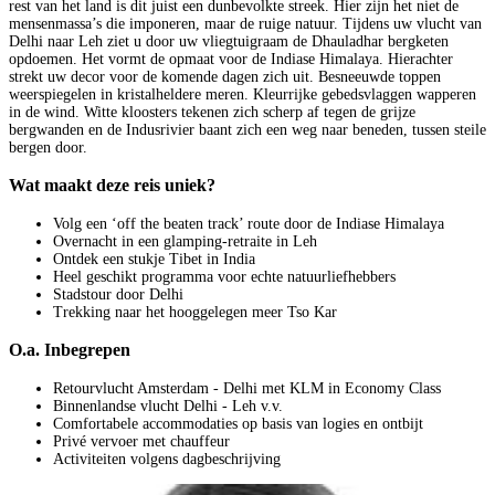
rest van het land is dit juist een dunbevolkte streek. Hier zijn het niet de
mensenmassa’s die imponeren, maar de ruige natuur. Tijdens uw vlucht van
Delhi naar Leh ziet u door uw vliegtuigraam de Dhauladhar bergketen
opdoemen. Het vormt de opmaat voor de Indiase Himalaya. Hierachter
strekt uw decor voor de komende dagen zich uit. Besneeuwde toppen
weerspiegelen in kristalheldere meren. Kleurrijke gebedsvlaggen wapperen
in de wind. Witte kloosters tekenen zich scherp af tegen de grijze
bergwanden en de Indusrivier baant zich een weg naar beneden, tussen steile
bergen door.
Wat maakt deze reis uniek?
Volg een ‘off the beaten track’ route door de Indiase Himalaya
Overnacht in een glamping-retraite in Leh
Ontdek een stukje Tibet in India
Heel geschikt programma voor echte natuurliefhebbers
Stadstour door Delhi
Trekking naar het hooggelegen meer Tso Kar
O.a. Inbegrepen
Retourvlucht Amsterdam - Delhi met KLM in Economy Class
Binnenlandse vlucht Delhi - Leh v.v.
Comfortabele accommodaties op basis van logies en ontbijt
Privé vervoer met chauffeur
Activiteiten volgens dagbeschrijving