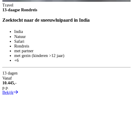
Travel
13-daagse Rondreis
Zoektocht naar de sneeuwluipaard in India
India
Natuur
Safari
Rondreis
met partner
met gezin (kinderen >12 jaar)
+6
13 dagen
T
Vanaf
1
10.445,-
p.p.
B
Bekijk