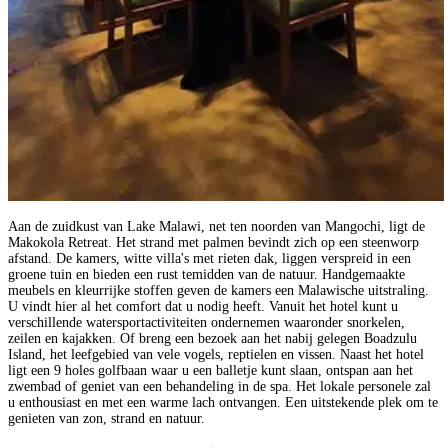
Aan de zuidkust van Lake Malawi, net ten noorden van Mangochi, ligt de
Makokola Retreat. Het strand met palmen bevindt zich op een steenworp
afstand. De kamers, witte villa's met rieten dak, liggen verspreid in een
groene tuin en bieden een rust temidden van de natuur. Handgemaakte
meubels en kleurrijke stoffen geven de kamers een Malawische uitstraling.
U vindt hier al het comfort dat u nodig heeft. Vanuit het hotel kunt u
verschillende watersportactiviteiten ondernemen waaronder snorkelen,
zeilen en kajakken. Of breng een bezoek aan het nabij gelegen Boadzulu
Island, het leefgebied van vele vogels, reptielen en vissen. Naast het hotel
ligt een 9 holes golfbaan waar u een balletje kunt slaan, ontspan aan het
zwembad of geniet van een behandeling in de spa. Het lokale personele zal
u enthousiast en met een warme lach ontvangen. Een uitstekende plek om te
genieten van zon, strand en natuur.