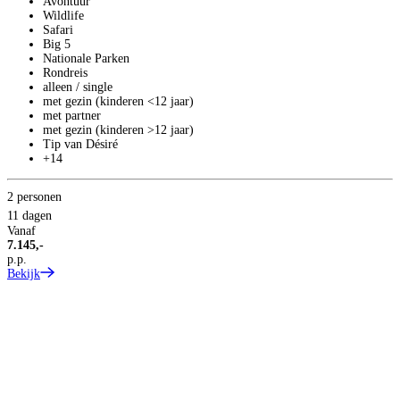
Avontuur
Wildlife
Safari
Big 5
Nationale Parken
Rondreis
alleen / single
2
met gezin (kinderen <12 jaar)
2
met partner
V
met gezin (kinderen >12 jaar)
1
Tip van Désiré
p
+14
B
2 personen
11 dagen
Vanaf
7.145,-
p.p.
Bekijk