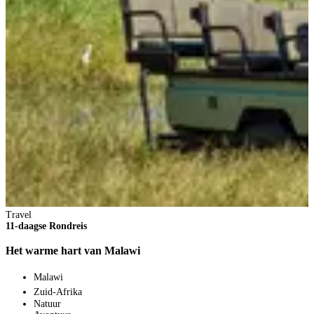
T
2
C
Travel
11-daagse Rondreis
Het warme hart van Malawi
Malawi
Zuid-Afrika
Natuur