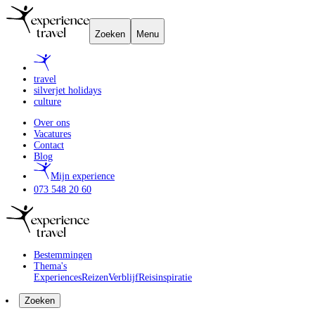
Zoeken
Menu
travel
silverjet holidays
culture
Over ons
Vacatures
Contact
Blog
Mijn experience
073 548 20 60
Bestemmingen
Thema's
Experiences
Reizen
Verblijf
Reisinspiratie
Zoeken