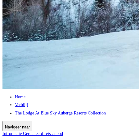
Home
Verblijf
The Lodge At Blue Sky Auberge Resorts Collection
Navigeer naar
Introductie
Gerelateerd reisaanbod