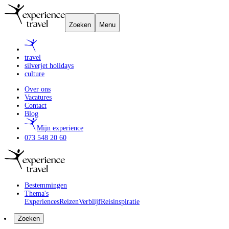
Zoeken
Menu
travel
silverjet holidays
culture
Over ons
Vacatures
Contact
Blog
Mijn experience
073 548 20 60
Bestemmingen
Thema's
Experiences
Reizen
Verblijf
Reisinspiratie
Zoeken