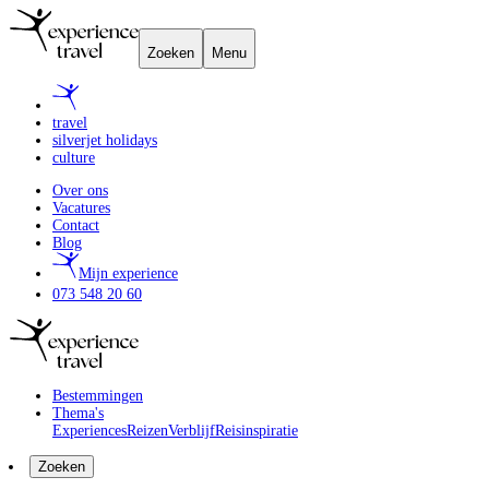
Zoeken
Menu
travel
silverjet holidays
culture
Over ons
Vacatures
Contact
Blog
Mijn experience
073 548 20 60
Bestemmingen
Thema's
Experiences
Reizen
Verblijf
Reisinspiratie
Zoeken