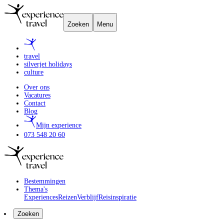
Zoeken
Menu
travel
silverjet holidays
culture
Over ons
Vacatures
Contact
Blog
Mijn experience
073 548 20 60
Bestemmingen
Thema's
Experiences
Reizen
Verblijf
Reisinspiratie
Zoeken