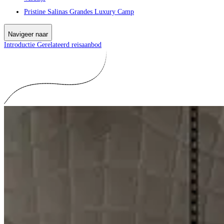
Pristine Salinas Grandes Luxury Camp
Navigeer naar
Introductie
Gerelateerd reisaanbod