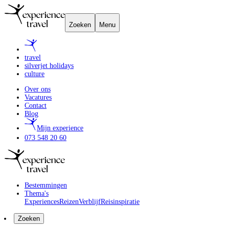
Zoeken
Menu
travel
silverjet holidays
culture
Over ons
Vacatures
Contact
Blog
Mijn experience
073 548 20 60
Bestemmingen
Thema's
Experiences
Reizen
Verblijf
Reisinspiratie
Zoeken