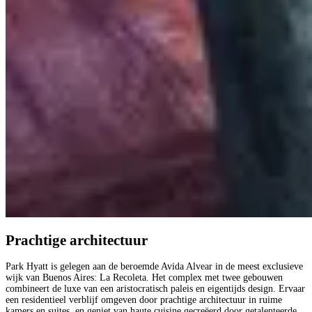
Prachtige architectuur
Park Hyatt is gelegen aan de beroemde Avida Alvear in de meest exclusieve
wijk van Buenos Aires: La Recoleta. Het complex met twee gebouwen
combineert de luxe van een aristocratisch paleis en eigentijds design. Ervaar
een residentieel verblijf omgeven door prachtige architectuur in ruime
kamers en suites, en geniet van haute cuisine gecreëerd door getalenteerde