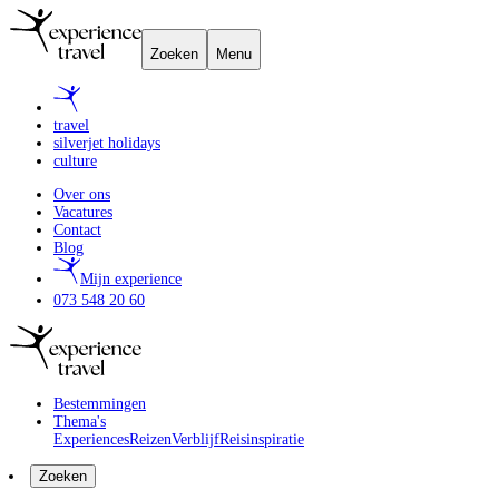
Zoeken
Menu
travel
silverjet holidays
culture
Over ons
Vacatures
Contact
Blog
Mijn experience
073 548 20 60
Bestemmingen
Thema's
Experiences
Reizen
Verblijf
Reisinspiratie
Zoeken