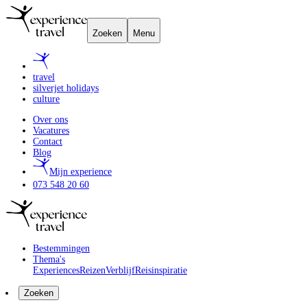
Zoeken
Menu
travel
silverjet holidays
culture
Over ons
Vacatures
Contact
Blog
Mijn experience
073 548 20 60
Bestemmingen
Thema's
Experiences
Reizen
Verblijf
Reisinspiratie
Zoeken