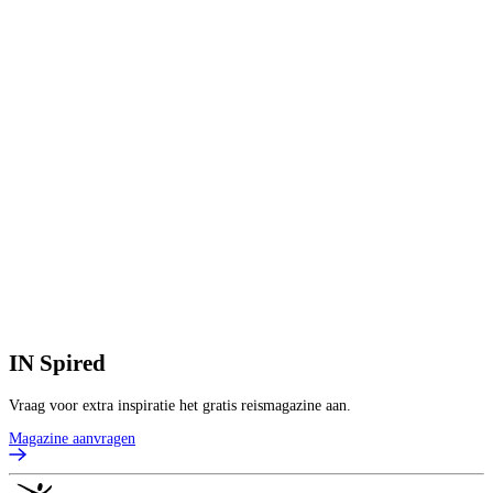
V
9
p
B
IN
Spired
Vraag voor extra inspiratie het gratis reismagazine aan.
Magazine aanvragen