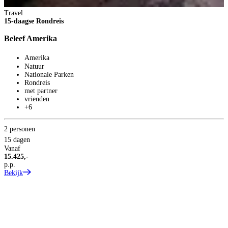
Travel
15-daagse Rondreis
Beleef Amerika
Amerika
Natuur
Nationale Parken
Rondreis
T
met partner
1
vrienden
+6
C
2 personen
15 dagen
Vanaf
15.425,-
p.p.
Bekijk
1