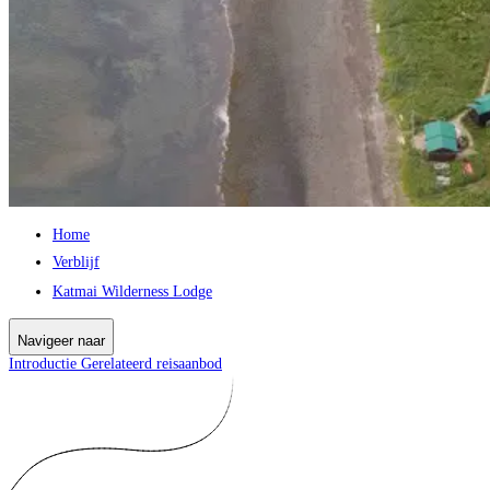
Home
Verblijf
Katmai Wilderness Lodge
Navigeer naar
Introductie
Gerelateerd reisaanbod