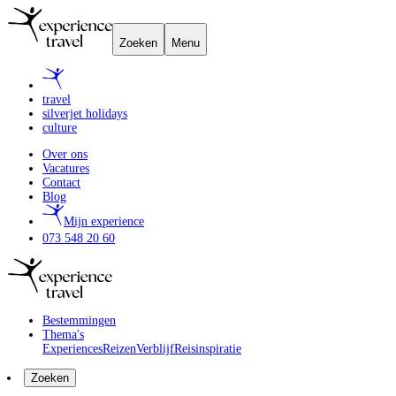
Zoeken
Menu
travel
silverjet holidays
culture
Over ons
Vacatures
Contact
Blog
Mijn experience
073 548 20 60
Bestemmingen
Thema's
Experiences
Reizen
Verblijf
Reisinspiratie
Zoeken