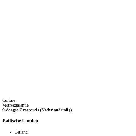
Culture
S
Vertrekgarantie
6
9-daagse Groepsreis (Nederlandstalig)
C
Baltische Landen
Letland