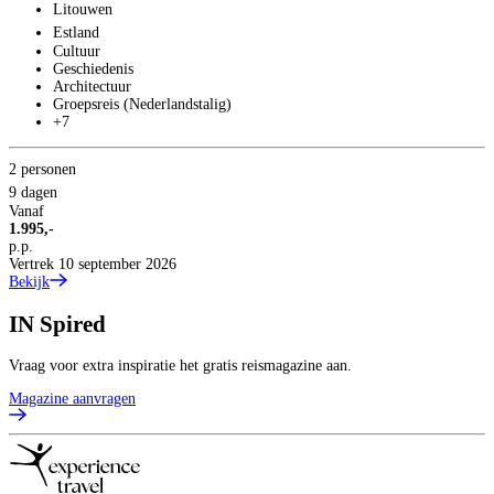
Litouwen
Estland
Cultuur
2
Geschiedenis
6
Architectuur
V
Groepsreis (Nederlandstalig)
3
+7
p
B
2 personen
9 dagen
Vanaf
1.995,-
p.p.
Vertrek 10 september 2026
Bekijk
IN
Spired
Vraag voor extra inspiratie het gratis reismagazine aan.
Magazine aanvragen