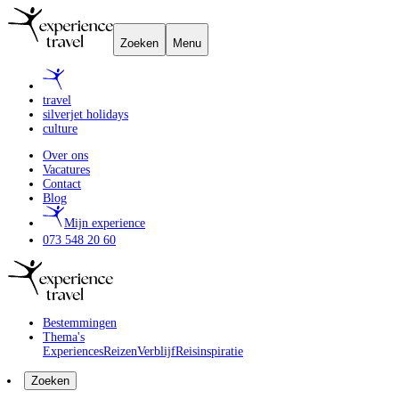
Zoeken
Menu
travel
silverjet holidays
culture
Over ons
Vacatures
Contact
Blog
Mijn experience
073 548 20 60
Bestemmingen
Thema's
Experiences
Reizen
Verblijf
Reisinspiratie
Zoeken