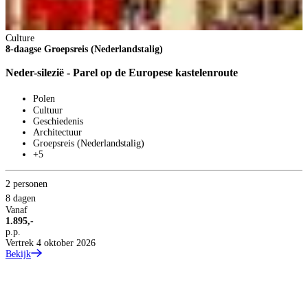
2
Culture
4
8-daagse Groepsreis (Nederlandstalig)
V
1
Neder-silezië - Parel op de Europese kastelenroute
p
V
Polen
B
Cultuur
Geschiedenis
Architectuur
Groepsreis (Nederlandstalig)
+5
2 personen
8 dagen
Vanaf
1.895,-
p.p.
Vertrek 4 oktober 2026
Bekijk