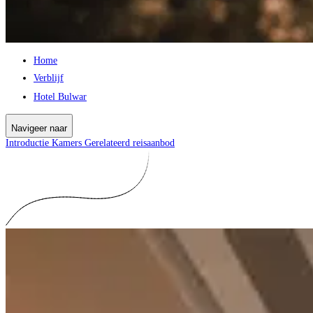
Home
Verblijf
Hotel Bulwar
Navigeer naar
Introductie
Kamers
Gerelateerd reisaanbod