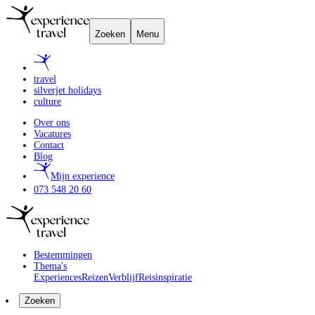
Zoeken
Menu
travel
silverjet holidays
culture
Over ons
Vacatures
Contact
Blog
Mijn experience
073 548 20 60
Bestemmingen
Thema's
Experiences
Reizen
Verblijf
Reisinspiratie
Zoeken