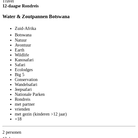
Travel
8
12-daagse Rondreis
p
B
Water & Zoutpannen Botswana
Zuid-Afrika
Botswana
Natuur
Avontuur
Earth
Wildlife
Kanosafari
Safari
Ecolodges
Big 5
Conservation
Wandelsafari
Jeepsafari
Nationale Parken
Rondreis
met partner
vrienden
met gezin (kinderen >12 jaar)
+18
2 personen