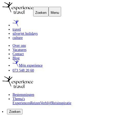
Zoeken
Menu
travel
silverjet holidays
culture
Over ons
Vacatures
Contact
Blog
Mijn experience
073 548 20 60
Bestemmingen
Thema's
Experiences
Reizen
Verblijf
Reisinspiratie
Zoeken