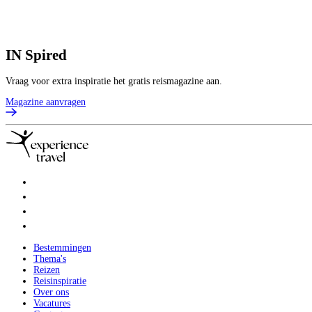
IN
Spired
Vraag voor extra inspiratie het gratis reismagazine aan.
Magazine aanvragen
Bestemmingen
Thema's
Reizen
Reisinspiratie
Over ons
Vacatures