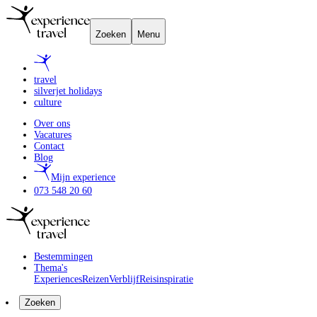
Zoeken
Menu
travel
silverjet holidays
culture
Over ons
Vacatures
Contact
Blog
Mijn experience
073 548 20 60
Bestemmingen
Thema's
Experiences
Reizen
Verblijf
Reisinspiratie
Zoeken