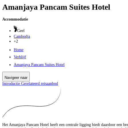
Amanjaya Pancam Suites Hotel
Accommodatie
Geel
Cambodja
+2
Home
Verblijf
Amanjaya Pancam Suites Hotel
Navigeer naar
Introductie
Gerelateerd reisaanbod
Het Amanjaya Pancam Hotel heeft een centrale ligging biedt daardoor een bree