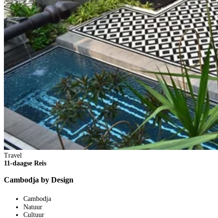
Travel
11-daagse Reis
Cambodja by Design
Cambodja
Natuur
Cultuur