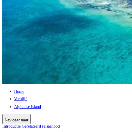
Home
Verblijf
Alphonse Island
Navigeer naar
Introductie
Gerelateerd reisaanbod