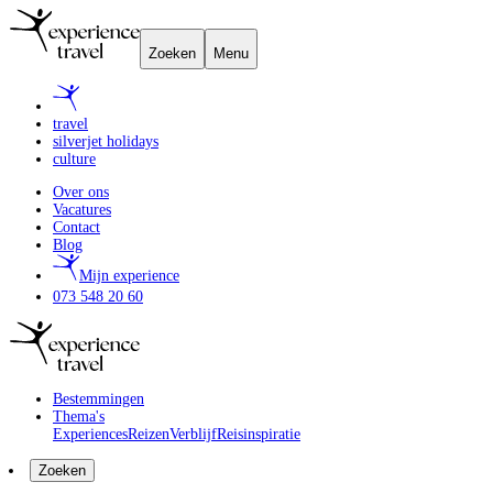
Zoeken
Menu
travel
silverjet holidays
culture
Over ons
Vacatures
Contact
Blog
Mijn experience
073 548 20 60
Bestemmingen
Thema's
Experiences
Reizen
Verblijf
Reisinspiratie
Zoeken