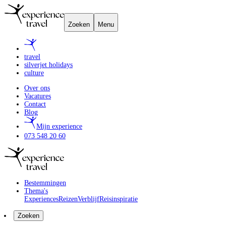
Zoeken
Menu
travel
silverjet holidays
culture
Over ons
Vacatures
Contact
Blog
Mijn experience
073 548 20 60
Bestemmingen
Thema's
Experiences
Reizen
Verblijf
Reisinspiratie
Zoeken