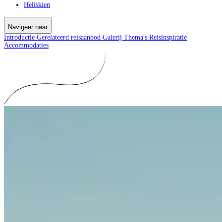
Heliskien
Navigeer naar
Introductie
Gerelateerd reisaanbod
Galerij
Thema's
Reisinspiratie
Accommodaties