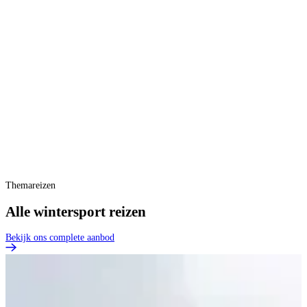
Themareizen
Alle wintersport reizen
Bekijk ons complete aanbod
T
B
B