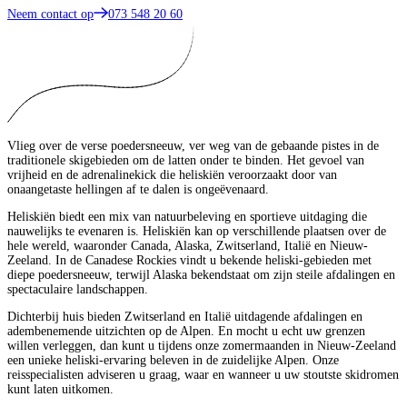
Neem contact op
073 548 20 60
Vlieg over de verse poedersneeuw, ver weg van de gebaande pistes in de
traditionele skigebieden om de latten onder te binden. Het gevoel van
vrijheid en de adrenalinekick die heliskiën veroorzaakt door van
onaangetaste hellingen af te dalen is ongeëvenaard.
Heliskiën biedt een mix van natuurbeleving en sportieve uitdaging die
nauwelijks te evenaren is. Heliskiën kan op verschillende plaatsen over de
hele wereld, waaronder Canada, Alaska, Zwitserland, Italië en Nieuw-
Zeeland. In de Canadese Rockies vindt u bekende heliski-gebieden met
diepe poedersneeuw, terwijl Alaska bekendstaat om zijn steile afdalingen en
spectaculaire landschappen.
Dichterbij huis bieden Zwitserland en Italië uitdagende afdalingen en
adembenemende uitzichten op de Alpen. En mocht u echt uw grenzen
willen verleggen, dan kunt u tijdens onze zomermaanden in Nieuw-Zeeland
een unieke heliski-ervaring beleven in de zuidelijke Alpen. Onze
reisspecialisten adviseren u graag, waar en wanneer u uw stoutste skidromen
kunt laten uitkomen.