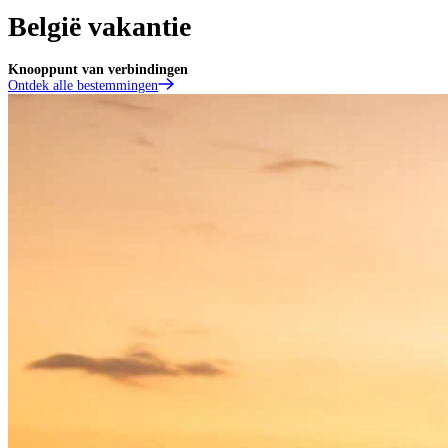
België vakantie
Knooppunt van verbindingen
Ontdek alle bestemmingen