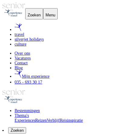
Zoeken
Menu
travel
silverjet holidays
culture
Over ons
Vacatures
Contact
Blog
Mijn experience
035 - 693 30 17
Bestemmingen
Thema's
Experiences
Reizen
Verblijf
Reisinspiratie
Zoeken