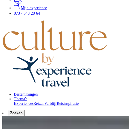
Mijn experience
073 - 548 20 64
Bestemmingen
Thema's
Experiences
Reizen
Verblijf
Reisinspiratie
Zoeken