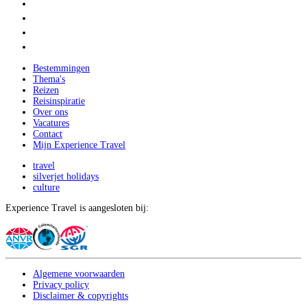
Bestemmingen
Thema's
Reizen
Reisinspiratie
Over ons
Vacatures
Contact
Mijn Experience Travel
travel
silverjet holidays
culture
Experience Travel is aangesloten bij:
Algemene voorwaarden
Privacy policy
Disclaimer & copyrights