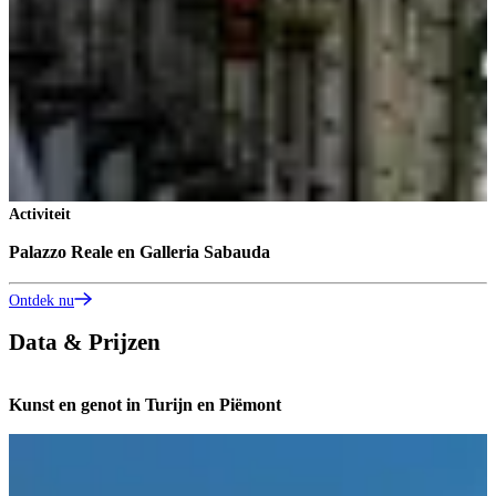
Activiteit
A
Palazzo Reale en Galleria Sabauda
C
Ontdek nu
O
Data & Prijzen
Kunst en genot in Turijn en Piëmont