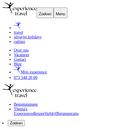
Zoeken
Menu
travel
silverjet holidays
culture
Over ons
Vacatures
Contact
Blog
Mijn experience
073 548 20 60
Bestemmingen
Thema's
Experiences
Reizen
Verblijf
Reisinspiratie
Zoeken