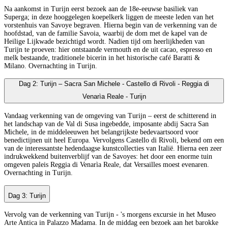
Na aankomst in Turijn eerst bezoek aan de 18e-eeuwse basiliek van
Superga; in deze hooggelegen koepelkerk liggen de meeste leden van het
vorstenhuis van Savoye begraven. Hierna begin van de verkenning van de
hoofdstad, van de familie Savoia, waarbij de dom met de kapel van de
Heilige Lijkwade bezichtigd wordt. Nadien tijd om heerlijkheden van
Turijn te proeven: hier ontstaande vermouth en de uit cacao, espresso en
melk bestaande, traditionele bicerin in het historische café Baratti &
Milano. Overnachting in Turijn.
Dag 2: Turijn – Sacra San Michele - Castello di Rivoli - Reggia di
Venarìa Reale - Turijn
Vandaag verkenning van de omgeving van Turijn – eerst de schitterend in
het landschap van de Val di Susa ingebedde, imposante abdij Sacra San
Michele, in de middeleeuwen het belangrijkste bedevaartsoord voor
benedictijnen uit heel Europa. Vervolgens Castello di Rivoli, bekend om een
van de interessantste hedendaagse kunstcollecties van Italië. Hierna een zeer
indrukwekkend buitenverblijf van de Savoyes: het door een enorme tuin
omgeven paleis Reggia di Venarìa Reale, dat Versailles moest evenaren.
Overnachting in Turijn.
Dag 3: Turijn
Vervolg van de verkenning van Turijn - 's morgens excursie in het Museo
Arte Antica in Palazzo Madama. In de middag een bezoek aan het barokke