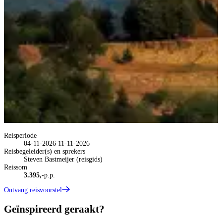
Reisperiode
04-11-2026
11-11-2026
Reisbegeleider(s) en sprekers
Steven Bastmeijer (reisgids)
Reissom
3.395,-
p.p.
Ontvang reisvoorstel
Geïnspireerd geraakt?