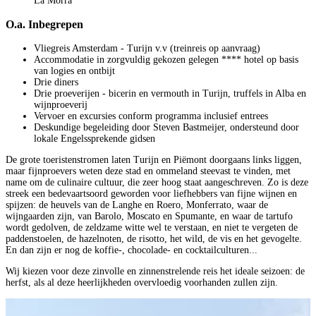
La Morra
O.a. Inbegrepen
Vliegreis Amsterdam - Turijn v.v (treinreis op aanvraag)
Accommodatie in zorgvuldig gekozen gelegen **** hotel op basis
van logies en ontbijt
Drie diners
Drie proeverijen - bicerin en vermouth in Turijn, truffels in Alba en
wijnproeverij
Vervoer en excursies conform programma inclusief entrees
Deskundige begeleiding door Steven Bastmeijer, ondersteund door
lokale Engelssprekende gidsen
De grote toeristenstromen laten Turijn en Piëmont doorgaans links liggen,
maar fijnproevers weten deze stad en ommeland steevast te vinden, met
name om de culinaire cultuur, die zeer hoog staat aangeschreven. Zo is deze
streek een bedevaartsoord geworden voor liefhebbers van fijne wijnen en
spijzen: de heuvels van de Langhe en Roero, Monferrato, waar de
wijngaarden zijn, van Barolo, Moscato en Spumante, en waar de tartufo
wordt gedolven, de zeldzame witte wel te verstaan, en niet te vergeten de
paddenstoelen, de hazelnoten, de risotto, het wild, de vis en het gevogelte.
En dan zijn er nog de koffie-, chocolade- en cocktailculturen...
Wij kiezen voor deze zinvolle en zinnenstrelende reis het ideale seizoen: de
herfst, als al deze heerlijkheden overvloedig voorhanden zullen zijn.