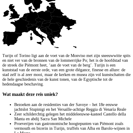
Turijn of Torino ligt aan de voet van de Monviso met zijn sneeuwwitte spits
en niet ver van de bronnen van de lommerrijke Po; het is de hoofdstad van
de streek die Piëmont heet, ‘aan de voet van de berg’. Turijn is een
kunststad van de eerste orde, van een grote élégance, finesse en allure: de
stad zelf is al zeer mooi, maar de kerken en musea zijn vol kunstschatten die
de hele geschiedenis van de kunst tonen, van de Egyptische tot de
hedendaagse beschaving.
Wat maakt deze reis uniek?
Bezoeken aan de residenties van der Savoye – het 18e eeuwse
jachtslot Stupinigi en het Versaille-achtige Reggia di Venarìa Reale
Zeer schilderchtig gelegen het middeleeuwse-kasteel Castello della
Manta en abdij Sacra San Michele
Proeverijen van gastronomische hoogtepunten van Piëmont zoals
vermouth en bicerin in Turijn, truffels van Alba en Barolo-wijnen in