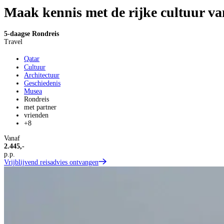
Maak kennis met de rijke cultuur v
5-daagse Rondreis
Travel
Qatar
Cultuur
Architectuur
Geschiedenis
Musea
Rondreis
met partner
vrienden
+8
Vanaf
2.445,-
p.p.
Vrijblijvend reisadvies ontvangen