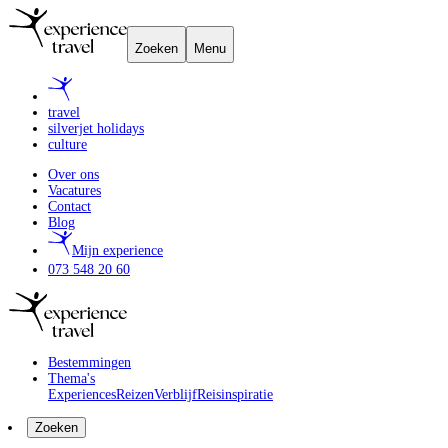
Zoeken
Menu
travel
silverjet holidays
culture
Over ons
Vacatures
Contact
Blog
Mijn experience
073 548 20 60
Bestemmingen
Thema's
Experiences
Reizen
Verblijf
Reisinspiratie
Zoeken