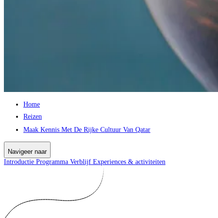
Home
Reizen
Maak Kennis Met De Rijke Cultuur Van Qatar
Navigeer naar
Introductie
Programma
Verblijf
Experiences & activiteiten