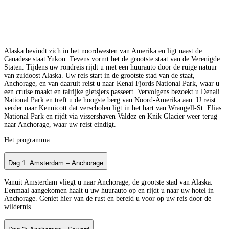
Alaska bevindt zich in het noordwesten van Amerika en ligt naast de
Canadese staat Yukon. Tevens vormt het de grootste staat van de Verenigde
Staten. Tijdens uw rondreis rijdt u met een huurauto door de ruige natuur
van zuidoost Alaska. Uw reis start in de grootste stad van de staat,
Anchorage, en van daaruit reist u naar Kenai Fjords National Park, waar u
een cruise maakt en talrijke gletsjers passeert. Vervolgens bezoekt u Denali
National Park en treft u de hoogste berg van Noord-Amerika aan. U reist
verder naar Kennicott dat verscholen ligt in het hart van Wrangell-St. Elias
National Park en rijdt via vissershaven Valdez en Knik Glacier weer terug
naar Anchorage, waar uw reist eindigt.
Het programma
Dag 1: Amsterdam – Anchorage
Vanuit Amsterdam vliegt u naar Anchorage, de grootste stad van Alaska.
Eenmaal aangekomen haalt u uw huurauto op en rijdt u naar uw hotel in
Anchorage. Geniet hier van de rust en bereid u voor op uw reis door de
wildernis.