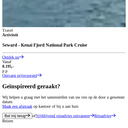
O
Travel
Activiteit
Seward - Kenai Fjord National Park Cruise
Ontdek nu
Vanaf
8.195,-
p.p.
Ontvang prijsvoorstel
Geïnspireerd geraakt?
Wij helpen u graag met het samenstellen van uw reis op de door u gewenste
datum.
Maak een afspraak
op kantoor of bij u aan huis
Bel mij terug
of
Vrijblijvend reisadvies ontvangen
Reisadvies
Reizen