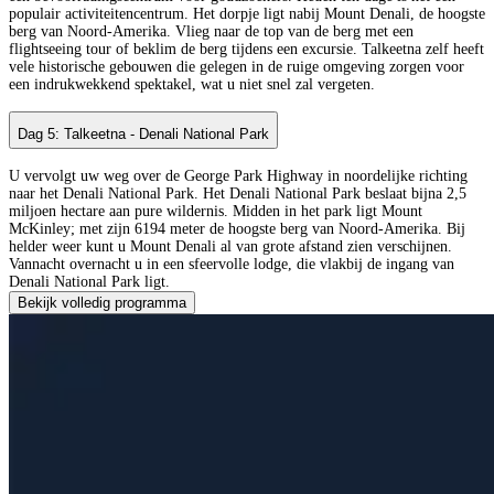
populair activiteitencentrum. Het dorpje ligt nabij Mount Denali, de hoogste
berg van Noord-Amerika. Vlieg naar de top van de berg met een
flightseeing tour of beklim de berg tijdens een excursie. Talkeetna zelf heeft
vele historische gebouwen die gelegen in de ruige omgeving zorgen voor
een indrukwekkend spektakel, wat u niet snel zal vergeten.
Dag 5: Talkeetna - Denali National Park
U vervolgt uw weg over de George Park Highway in noordelijke richting
naar het Denali National Park. Het Denali National Park beslaat bijna 2,5
miljoen hectare aan pure wildernis. Midden in het park ligt Mount
McKinley; met zijn 6194 meter de hoogste berg van Noord-Amerika. Bij
helder weer kunt u Mount Denali al van grote afstand zien verschijnen.
Vannacht overnacht u in een sfeervolle lodge, die vlakbij de ingang van
Denali National Park ligt.
Bekijk volledig programma