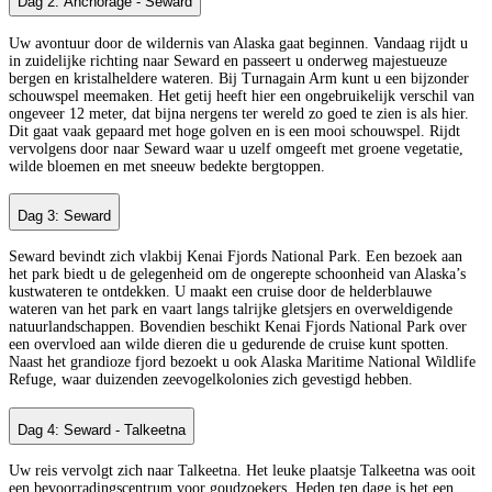
Dag 2: Anchorage - Seward
Uw avontuur door de wildernis van Alaska gaat beginnen. Vandaag rijdt u
in zuidelijke richting naar Seward en passeert u onderweg majestueuze
bergen en kristalheldere wateren. Bij Turnagain Arm kunt u een bijzonder
schouwspel meemaken. Het getij heeft hier een ongebruikelijk verschil van
ongeveer 12 meter, dat bijna nergens ter wereld zo goed te zien is als hier.
Dit gaat vaak gepaard met hoge golven en is een mooi schouwspel. Rijdt
vervolgens door naar Seward waar u uzelf omgeeft met groene vegetatie,
wilde bloemen en met sneeuw bedekte bergtoppen.
Dag 3: Seward
Seward bevindt zich vlakbij Kenai Fjords National Park. Een bezoek aan
het park biedt u de gelegenheid om de ongerepte schoonheid van Alaska’s
kustwateren te ontdekken. U maakt een cruise door de helderblauwe
wateren van het park en vaart langs talrijke gletsjers en overweldigende
natuurlandschappen. Bovendien beschikt Kenai Fjords National Park over
een overvloed aan wilde dieren die u gedurende de cruise kunt spotten.
Naast het grandioze fjord bezoekt u ook Alaska Maritime National Wildlife
Refuge, waar duizenden zeevogelkolonies zich gevestigd hebben.
Dag 4: Seward - Talkeetna
Uw reis vervolgt zich naar Talkeetna. Het leuke plaatsje Talkeetna was ooit
een bevoorradingscentrum voor goudzoekers. Heden ten dage is het een