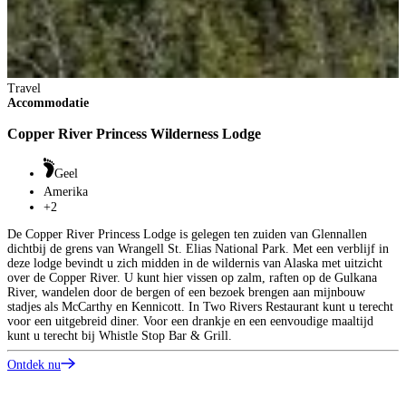
e
S
O
Travel
Accommodatie
Copper River Princess Wilderness Lodge
Geel
Amerika
+2
De Copper River Princess Lodge is gelegen ten zuiden van Glennallen
dichtbij de grens van Wrangell St. Elias National Park. Met een verblijf in
deze lodge bevindt u zich midden in de wildernis van Alaska met uitzicht
over de Copper River. U kunt hier vissen op zalm, raften op de Gulkana
River, wandelen door de bergen of een bezoek brengen aan mijnbouw
stadjes als McCarthy en Kennicott. In Two Rivers Restaurant kunt u terecht
voor een uitgebreid diner. Voor een drankje en een eenvoudige maaltijd
kunt u terecht bij Whistle Stop Bar & Grill.
Ontdek nu