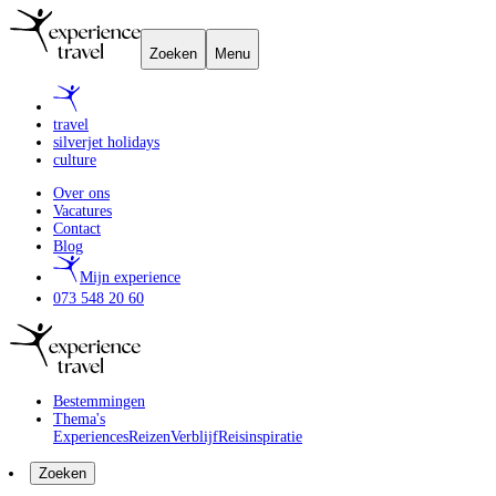
Zoeken
Menu
travel
silverjet holidays
culture
Over ons
Vacatures
Contact
Blog
Mijn experience
073 548 20 60
Bestemmingen
Thema's
Experiences
Reizen
Verblijf
Reisinspiratie
Zoeken