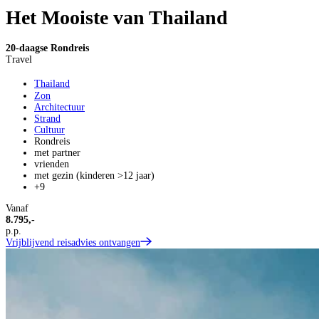
Het Mooiste van Thailand
20-daagse Rondreis
Travel
Thailand
Zon
Architectuur
Strand
Cultuur
Rondreis
met partner
vrienden
met gezin (kinderen >12 jaar)
+9
Vanaf
8.795,-
p.p.
Vrijblijvend reisadvies ontvangen