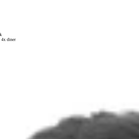
k
 4x diner