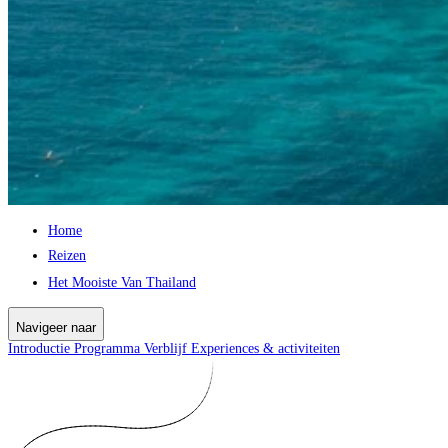
Home
Reizen
Het Mooiste Van Thailand
Navigeer naar
Introductie
Programma
Verblijf
Experiences & activiteiten