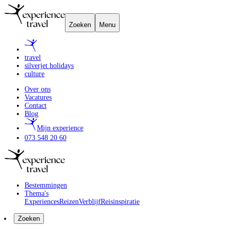
Zoeken
Menu
travel
silverjet holidays
culture
Over ons
Vacatures
Contact
Blog
Mijn experience
073 548 20 60
Bestemmingen
Thema's
Experiences
Reizen
Verblijf
Reisinspiratie
Zoeken