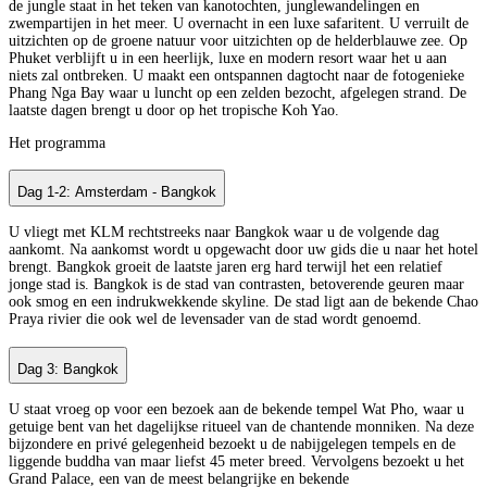
de jungle staat in het teken van kanotochten, junglewandelingen en
zwempartijen in het meer. U overnacht in een luxe safaritent. U verruilt de
uitzichten op de groene natuur voor uitzichten op de helderblauwe zee. Op
Phuket verblijft u in een heerlijk, luxe en modern resort waar het u aan
niets zal ontbreken. U maakt een ontspannen dagtocht naar de fotogenieke
Phang Nga Bay waar u luncht op een zelden bezocht, afgelegen strand. De
laatste dagen brengt u door op het tropische Koh Yao.
Het programma
Dag 1-2: Amsterdam - Bangkok
U vliegt met KLM rechtstreeks naar Bangkok waar u de volgende dag
aankomt. Na aankomst wordt u opgewacht door uw gids die u naar het hotel
brengt. Bangkok groeit de laatste jaren erg hard terwijl het een relatief
jonge stad is. Bangkok is de stad van contrasten, betoverende geuren maar
ook smog en een indrukwekkende skyline. De stad ligt aan de bekende Chao
Praya rivier die ook wel de levensader van de stad wordt genoemd.
Dag 3: Bangkok
U staat vroeg op voor een bezoek aan de bekende tempel Wat Pho, waar u
getuige bent van het dagelijkse ritueel van de chantende monniken. Na deze
bijzondere en privé gelegenheid bezoekt u de nabijgelegen tempels en de
liggende buddha van maar liefst 45 meter breed. Vervolgens bezoekt u het
Grand Palace, een van de meest belangrijke en bekende