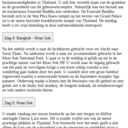
bezienswaardigheden in Thailand. U zult hier versteld staan van de grandeur
en de grootsheid van dit gebouwencomplex. Natuurlijk kan een bezoek aan
de mysterieuze Emerald Buddha niet ontbreken. De Emerald Buddha
bevindt zich in de Wat Phra Kaew tempel op het terrein van Grand Palace
en is de meest bezochte boeddistische tempel van Thailand. De middag
heeft u ter vrije besteding in deze indrukwekkende metropool.
Dag 4: Bangkok - Khao Sok
Na het ontbijt wordt u naar de luchthaven gebracht voor uw vlucht naar
Surat Thani. Na aankomst wordt u naar uw accommodatie gebracht in het
Khao Sok Nationaal Park. U gaat er in de middag al gelijk op uit in de
prachtige natuur van het Khao Sok NP. U wordt naar de ingang gebracht
van het park en vervolgens krijgt u een korte uitleg voordat u een
wandeling gaat maken door het park. U wandelt door een groot bamboe
regenwoud waarbij u eeuwenoude bomen en de bijzondere strangler figs
passeert. Onderweg maakt u kennis met de bewoners van dit gebied en met
geluk ziet u de dusky leaf monkey, de longtail makaak, de neushoornvogel
en vele andere exotische dieren.
Dag 5: Khao Sok
U maakt vandaag een mooie boottocht op het met bergen en kliffen
omringde Cheow Larn meer. Dit is zonder twijfel een van de meest
prachtige plekken in Thailand. Een boottocht over het meer geeft u niet
alleen de kans om de schoonheid van de omgeving te ontdekken maar u