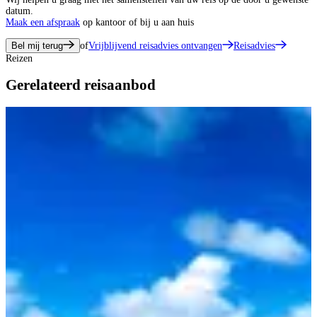
datum.
Maak een afspraak
op kantoor of bij u aan huis
Bel mij terug
of
Vrijblijvend reisadvies ontvangen
Reisadvies
Reizen
Gerelateerd reisaanbod