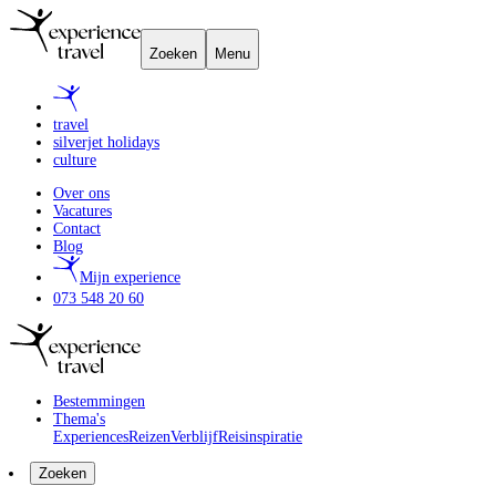
Zoeken
Menu
travel
silverjet holidays
culture
Over ons
Vacatures
Contact
Blog
Mijn experience
073 548 20 60
Bestemmingen
Thema's
Experiences
Reizen
Verblijf
Reisinspiratie
Zoeken