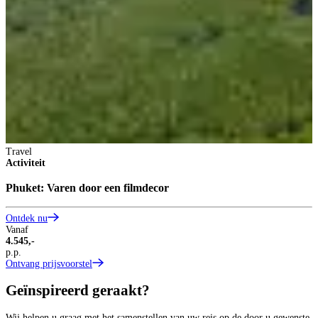
Travel
Activiteit
Phuket: Varen door een filmdecor
Ontdek nu
Vanaf
4.545,-
p.p.
Ontvang prijsvoorstel
Geïnspireerd geraakt?
Wij helpen u graag met het samenstellen van uw reis op de door u gewenste