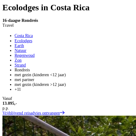
Ecolodges in Costa Rica
16-daagse Rondreis
Travel
Costa Rica
Ecolodges
Earth
Natuur
Regenwoud
Zon
Strand
Rondreis
met gezin (kinderen <12 jaar)
met partner
met gezin (kinderen >12 jaar)
+11
Vanaf
13.095,-
p.p.
Vrijblijvend reisadvies ontvangen