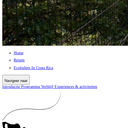
Home
Reizen
Ecolodges In Costa Rica
Navigeer naar
Introductie
Programma
Verblijf
Experiences & activiteiten