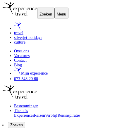
Zoeken
Menu
travel
silverjet holidays
culture
Over ons
Vacatures
Contact
Blog
Mijn experience
073 548 20 60
Bestemmingen
Thema's
Experiences
Reizen
Verblijf
Reisinspiratie
Zoeken