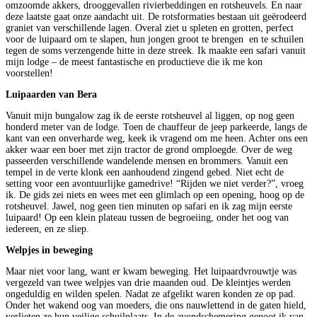
omzoomde akkers, drooggevallen rivierbeddingen en rotsheuvels. En naar
deze laatste gaat onze aandacht uit. De rotsformaties bestaan uit geërodeerd
graniet van verschillende lagen. Overal ziet u spleten en grotten, perfect
voor de luipaard om te slapen, hun jongen groot te brengen en te schuilen
tegen de soms verzengende hitte in deze streek. Ik maakte een safari vanuit
mijn lodge – de meest fantastische en productieve die ik me kon
voorstellen!
Luipaarden van Bera
Vanuit mijn bungalow zag ik de eerste rotsheuvel al liggen, op nog geen
honderd meter van de lodge. Toen de chauffeur de jeep parkeerde, langs de
kant van een onverharde weg, keek ik vragend om me heen. Achter ons een
akker waar een boer met zijn tractor de grond omploegde. Over de weg
passeerden verschillende wandelende mensen en brommers. Vanuit een
tempel in de verte klonk een aanhoudend zingend gebed. Niet echt de
setting voor een avontuurlijke gamedrive! “Rijden we niet verder?”, vroeg
ik. De gids zei niets en wees met een glimlach op een opening, hoog op de
rotsheuvel. Jawel, nog geen tien minuten op safari en ik zag mijn eerste
luipaard! Op een klein plateau tussen de begroeiing, onder het oog van
iedereen, en ze sliep.
Welpjes in beweging
Maar niet voor lang, want er kwam beweging. Het luipaardvrouwtje was
vergezeld van twee welpjes van drie maanden oud. De kleintjes werden
ongeduldig en wilden spelen. Nadat ze afgelikt waren konden ze op pad.
Onder het wakend oog van moeders, die ons nauwlettend in de gaten hield,
verlieten ze hun veilige schuilplaats. In de avondschemering genoot ik van