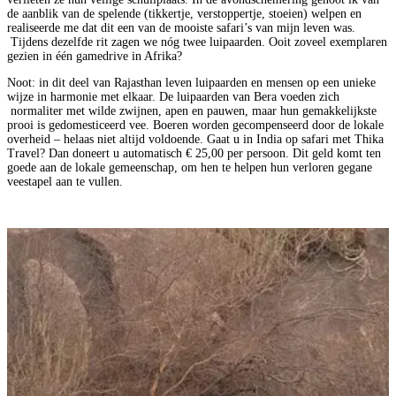
de aanblik van de spelende (tikkertje, verstoppertje, stoeien) welpen en
realiseerde me dat dit een van de mooiste safari’s van mijn leven was.
Tijdens dezelfde rit zagen we nóg twee luipaarden. Ooit zoveel exemplaren
gezien in één gamedrive in Afrika?
Noot: in dit deel van Rajasthan leven luipaarden en mensen op een unieke
wijze in harmonie met elkaar. De luipaarden van Bera voeden zich
normaliter met wilde zwijnen, apen en pauwen, maar hun gemakkelijkste
prooi is gedomesticeerd vee. Boeren worden gecompenseerd door de lokale
overheid – helaas niet altijd voldoende. Gaat u in India op safari met Thika
Travel? Dan doneert u automatisch € 25,00 per persoon. Dit geld komt ten
goede aan de lokale gemeenschap, om hen te helpen hun verloren gegane
veestapel aan te vullen.