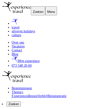
Zoeken
Menu
travel
silverjet holidays
culture
Over ons
Vacatures
Contact
Blog
Mijn experience
073 548 20 60
Bestemmingen
Thema's
Experiences
Reizen
Verblijf
Reisinspiratie
Zoeken