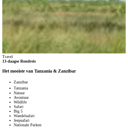
Travel
13-daagse Rondreis
Het mooiste van Tanzania & Zanzibar
T
1
Zanzibar
Tanzania
K
Natuur
Avontuur
Wildlife
Safari
Big 5
Wandelsafari
Jeepsafari
Nationale Parken