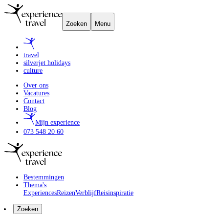
Zoeken
Menu
travel
silverjet holidays
culture
Over ons
Vacatures
Contact
Blog
Mijn experience
073 548 20 60
Bestemmingen
Thema's
Experiences
Reizen
Verblijf
Reisinspiratie
Zoeken