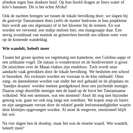
afsteken tegen hun donkere huid. Op hun hoofd dragen ze liters water of
kilo’s bananen. Dit is het echte Afrika!
Ook de nachten brengen we tussen de lokale bevolking door; we slapen bij
de gastvrije Tanzanianen thuis (zelfs de master bedroom in hun piepkleine
huis wordt aan ons afgestaan) of in het klooster bij de nonnen. En wat
worden we verwend; een stukje meloen hier, een mangosapje daar. Een
stevig avondmaal van maniok en geitenvlees bereidt ons telkens weer voor
op de komende wandeldag.
Wie wandelt, beleeft meer
Tussen het groen spotten we regelmatig een kameleon, een Colobus-aapje of
een zeldzame vogel. De natuur is wondermooi en de biodiversiteit is groot.
De uitzichten over de Masai-vlaktes zijn eindeloos. Toch wordt onze
aandacht vaak getrokken door de lokale bevolking. We besluiten een school
te bezoeken. Als rockstars worden we vooraan in de klas onthaald. Onze
zang- en danstalenten worden van onder het stof gehaald en de plopdans en
‘handjes draaien’ worden meteen goedgekeurd door een juichende menigte.
Daarna zingt diezelfde menigte met de hand op de borst het Tanzaniaanse
volkslied. Wat een stemmen, wat een moment! Alsof dit nog niet bijzonder
genoeg was, gaan we ook nog langs een weeshuis. We kopen zeep en luiers
en zijn aangenaam verrast door de relatief goede leefomstandigheden waarin
deze kleintjes opgevangen worden. Al moet ik toegeven, emotioneel blijft
het wel.
Na vier dagen ben ik doodop, maar het was de moeite waard. Wie wandelt,
beleeft meer!