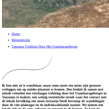
Home
Reisinspiratie
Tanzania Trekking Door Het Usambaragebergte
Ik ben niet zo’n wandelaar, maar soms moet een mens zijn grenzen
verleggen om op unieke plaatsen te komen. Dus besluit ik samen met
enkele vrienden een vierdaagse trekking door het Usambaragebergte in
Tanzania te maken; een weinig toeristische streek waar het contact met
de lokale bevolking een mooi extraatje biedt bovenop de wandelingen
door de vele plantages en de indrukwekkende natuur. We nemen een
lokale gids in de arm, geboren en getogen in de bergen. Ze kent de