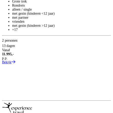
Grote trek
Rondreis
alleen / single
met gezin (kinderen <12 jaar)
met partner
vrienden
met gezin (kinderen >12 jaar)
+17
2 personen
13 dagen
Vanaf
11.995,-
p.p.
Bekijk
2
1
V
1
p
B