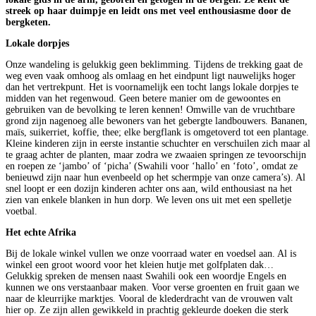
streek op haar duimpje en leidt ons met veel enthousiasme door de
bergketen.
Lokale dorpjes
Onze wandeling is gelukkig geen beklimming. Tijdens de trekking gaat de
weg even vaak omhoog als omlaag en het eindpunt ligt nauwelijks hoger
dan het vertrekpunt. Het is voornamelijk een tocht langs lokale dorpjes te
midden van het regenwoud. Geen betere manier om de gewoontes en
gebruiken van de bevolking te leren kennen! Omwille van de vruchtbare
grond zijn nagenoeg alle bewoners van het gebergte landbouwers. Bananen,
maïs, suikerriet, koffie, thee; elke bergflank is omgetoverd tot een plantage.
Kleine kinderen zijn in eerste instantie schuchter en verschuilen zich maar al
te graag achter de planten, maar zodra we zwaaien springen ze tevoorschijn
en roepen ze ‘jambo’ of ‘picha’ (Swahili voor ‘hallo’ en ‘foto’, omdat ze
benieuwd zijn naar hun evenbeeld op het schermpje van onze camera’s). Al
snel loopt er een dozijn kinderen achter ons aan, wild enthousiast na het
zien van enkele blanken in hun dorp. We leven ons uit met een spelletje
voetbal.
Het echte Afrika
Bij de lokale winkel vullen we onze voorraad water en voedsel aan. Al is
winkel een groot woord voor het kleien hutje met golfplaten dak…
Gelukkig spreken de mensen naast Swahili ook een woordje Engels en
kunnen we ons verstaanbaar maken. Voor verse groenten en fruit gaan we
naar de kleurrijke marktjes. Vooral de klederdracht van de vrouwen valt
hier op. Ze zijn allen gewikkeld in prachtig gekleurde doeken die sterk